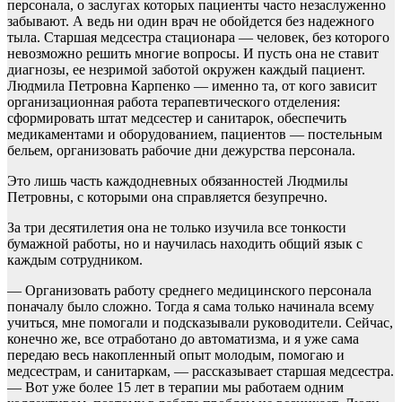
персонала, о заслугах которых пациенты часто незаслуженно
забывают. А ведь ни один врач не обойдется без надежного
тыла. Старшая медсестра стационара — человек, без которого
невозможно решить многие вопросы. И пусть она не ставит
диагнозы, ее незримой заботой окружен каждый пациент.
Людмила Петровна Карпенко — именно та, от кого зависит
организационная работа терапевтического отделения:
сформировать штат медсестер и санитарок, обеспечить
медикаментами и оборудованием, пациентов — постельным
бельем, организовать рабочие дни дежурства персонала.
Это лишь часть каждодневных обязанностей Людмилы
Петровны, с которыми она справляется безупречно.
За три десятилетия она не только изучила все тонкости
бумажной работы, но и научилась находить общий язык с
каждым сотрудником.
— Организовать работу среднего медицинского персонала
поначалу было сложно. Тогда я сама только начинала всему
учиться, мне помогали и подсказывали руководители. Сейчас,
конечно же, все отработано до автоматизма, и я уже сама
передаю весь накопленный опыт молодым, помогаю и
медсестрам, и санитаркам, — рассказывает старшая медсестра.
— Вот уже более 15 лет в терапии мы работаем одним