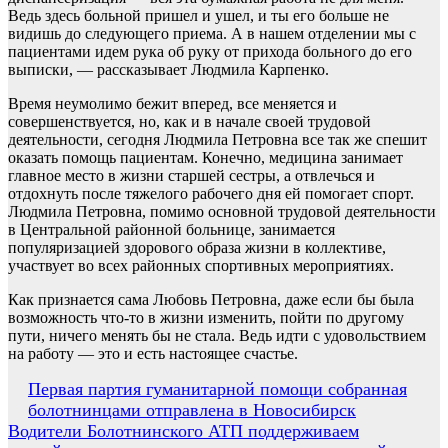
Ведь здесь больной пришел и ушел, и ты его больше не
видишь до следующего приема. А в нашем отделении мы с
пациентами идем рука об руку от прихода больного до его
выписки, — рассказывает Людмила Карпенко.
Время неумолимо бежит вперед, все меняется и
совершенствуется, но, как и в начале своей трудовой
деятельности, сегодня Людмила Петровна все так же спешит
оказать помощь пациентам. Конечно, медицина занимает
главное место в жизни старшей сестры, а отвлечься и
отдохнуть после тяжелого рабочего дня ей помогает спорт.
Людмила Петровна, помимо основной трудовой деятельности
в Центральной районной больнице, занимается
популяризацией здорового образа жизни в коллективе,
участвует во всех районных спортивных мероприятиях.
Как признается сама Любовь Петровна, даже если бы была
возможность что-то в жизни изменить, пойти по другому
пути, ничего менять бы не стала. Ведь идти с удовольствием
на работу — это и есть настоящее счастье.
Навигация
Первая партия гуманитарной помощи собранная
болотнинцами отправлена в Новосибирск
по
Водители Болотнинского АТП поддерживаем
записям