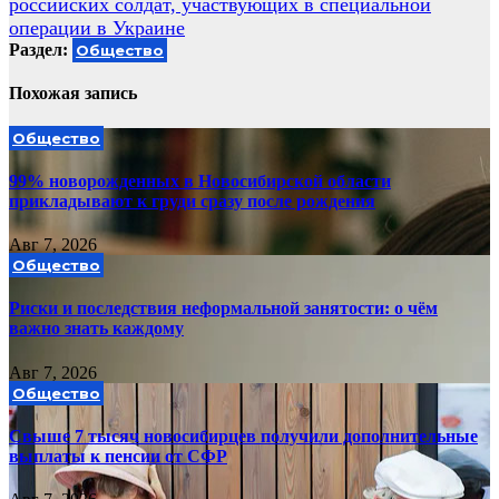
российских солдат, участвующих в специальной
операции в Украине
Раздел:
Общество
Похожая запись
Общество
99% новорожденных в Новосибирской области
прикладывают к груди сразу после рождения
Авг 7, 2026
Общество
Риски и последствия неформальной занятости: о чём
важно знать каждому
Авг 7, 2026
Общество
Свыше 7 тысяч новосибирцев получили дополнительные
выплаты к пенсии от СФР