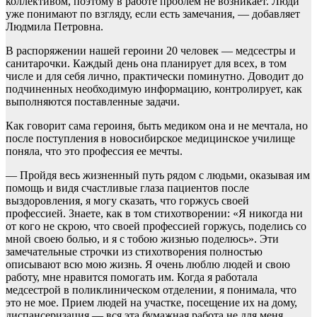
коллективом, поэтому в работе проблем не возникает. Люди
уже понимают по взгляду, если есть замечания, — добавляет
Людмила Петровна.
В распоряжении нашей героини 20 человек — медсестры и
санитарочки. Каждый день она планирует для всех, в том
числе и для себя лично, практически поминутно. Доводит до
подчиненных необходимую информацию, контролирует, как
выполняются поставленные задачи.
Как говорит сама героиня, быть медиком она и не мечтала, но
после поступления в новосибирское медицинское училище
поняла, что это профессия ее мечты.
— Пройдя весь жизненный путь рядом с людьми, оказывая им
помощь и видя счастливые глаза пациентов после
выздоровления, я могу сказать, что горжусь своей
профессией. Знаете, как в том стихотворении: «Я никогда ни
от кого не скрою, что своей профессией горжусь, поделись со
мной своею болью, и я с тобою жизнью поделюсь». Эти
замечательные строчки из стихотворения полностью
описывают всю мою жизнь. Я очень люблю людей и свою
работу, мне нравится помогать им. Когда я работала
медсестрой в поликлиническом отделении, я понимала, что
это не мое. Прием людей на участке, посещение их на дому,
диспансеризация — вся эта бумажная работа не для меня.