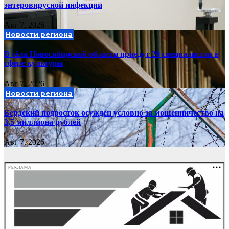
энтеровирусной инфекции
Авг 7, 2026
Новости региона
В сёла Новосибирской области приедут 20 специалистов в
сфере культуры
Авг 7, 2026
Новости региона
Бердский подросток осужден условно за мошенничество на
3,5 миллиона рублей
Авг 7, 2026
РЕКЛАМА