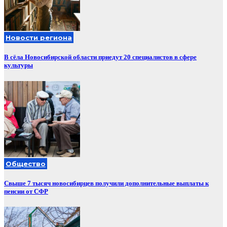
Новости региона
В сёла Новосибирской области приедут 20 специалистов в сфере
культуры
Общество
Свыше 7 тысяч новосибирцев получили дополнительные выплаты к
пенсии от СФР