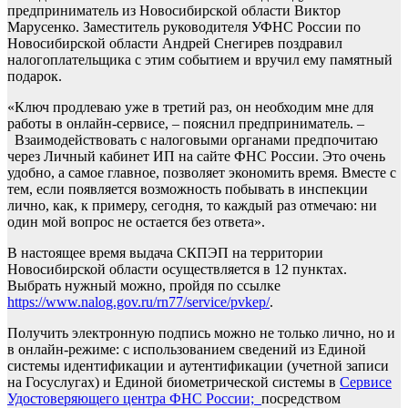
предприниматель из Новосибирской области Виктор
Марусенко. Заместитель руководителя УФНС России по
Новосибирской области Андрей Снегирев поздравил
налогоплательщика с этим событием и вручил ему памятный
подарок.
«Ключ продлеваю уже в третий раз, он необходим мне для
работы в онлайн-сервисе, – пояснил предприниматель. –
Взаимодействовать с налоговыми органами предпочитаю
через Личный кабинет ИП на сайте ФНС России. Это очень
удобно, а самое главное, позволяет экономить время. Вместе с
тем, если появляется возможность побывать в инспекции
лично, как, к примеру, сегодня, то каждый раз отмечаю: ни
один мой вопрос не остается без ответа».
В настоящее время выдача СКПЭП на территории
Новосибирской области осуществляется в 12 пунктах.
Выбрать нужный можно, пройдя по ссылке
https://www.nalog.gov.ru/rn77/service/pvkep/
.
Получить электронную подпись можно не только лично, но и
в онлайн-режиме: с использованием сведений из Единой
системы идентификации и аутентификации (учетной записи
на Госуслугах) и Единой биометрической системы в
Сервисе
Удостоверяющего центра ФНС России;
посредством