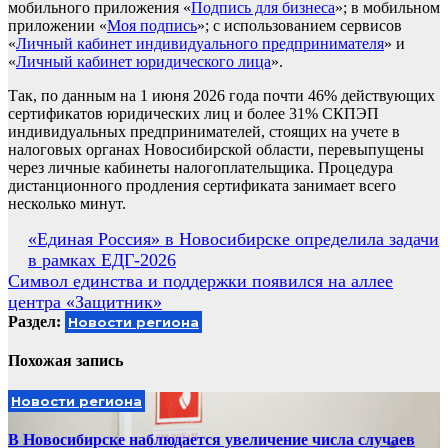
мобильного приложения «
Подпись для бизнеса
»; в мобильном
приложении «
Моя подпись
»; с использованием сервисов
«
Личный кабинет индивидуального предпринимателя
» и
«
Личный кабинет юридического лица
».
Так, по данным на 1 июня 2026 года почти 46% действующих
сертификатов юридических лиц и более 31% СКПЭП
индивидуальных предпринимателей, стоящих на учете в
налоговых органах Новосибирской области, перевыпущены
через личные кабинеты налогоплательщика. Процедура
дистанционного продления сертификата занимает всего
несколько минут.
Навигация
«Единая Россия» в Новосибирске определила задачи
в рамках ЕДГ-2026
по
Символ единства и поддержки появился на аллее
записям
центра «Защитник»
Раздел:
Новости региона
Похожая запись
Новости региона
В Новосибирске наблюдается увеличение числа случаев