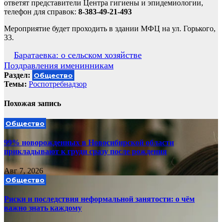
ответят представители Центра гигиены и эпидемиологии,
телефон для справок:
8-383-49-21-493
Мероприятие будет проходить в здании МФЦ на ул. Горького,
33.
Навигация
Баратаевка: о сельском хозяйстве
Поздравления именинникам
по
Раздел:
Общество
записям
Темы:
Роспотребнадзор
Похожая запись
Общество
99% новорожденных в Новосибирской области
прикладывают к груди сразу после рождения
Авг 7, 2026
Общество
Риски и последствия неформальной занятости: о чём
важно знать каждому