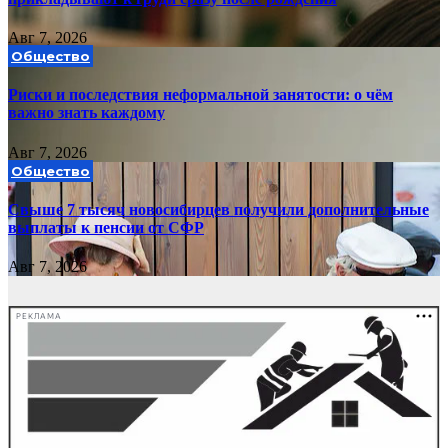
Авг 7, 2026
Общество
Риски и последствия неформальной занятости: о чём
важно знать каждому
Авг 7, 2026
Общество
Свыше 7 тысяч новосибирцев получили дополнительные
выплаты к пенсии от СФР
Авг 7, 2026
РЕКЛАМА