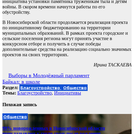
инициатива установки памятника труженикам тыла и детям
войны. В скором времени начнутся работы по его
обустройству.
В Новосибирской области продолжается реализация проекта
по инициативному бюджетированию на территории
муниципальных образований. В рамках проекта городские и
сельские поселения региона могут принять участие в
конкурсном отборе и получить в случае победы
дополнительные средства на реализацию социально значимых
проектов на своих территориях.
Ирина ТАСКАЕВА
Навигация
Выборы в Молодёжный парламент
Байкал: в школе
по
Раздел:
Благоустройство
Общество
записям
Темы:
Благоустройство
,
Инициативы
Похожая запись
Общество
99% новорожденных в Новосибирской области
прикладывают к груди сразу после рождения