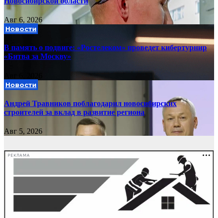
Новосибирской области
Авг 6, 2026
Новости
В память о подвиге: «Ростелеком» проведет кибертурнир
«Битва за Москву»
Авг 6, 2026
Новости
Андрей Травников поблагодарил новосибирских
строителей за вклад в развитие региона
Авг 5, 2026
РЕКЛАМА