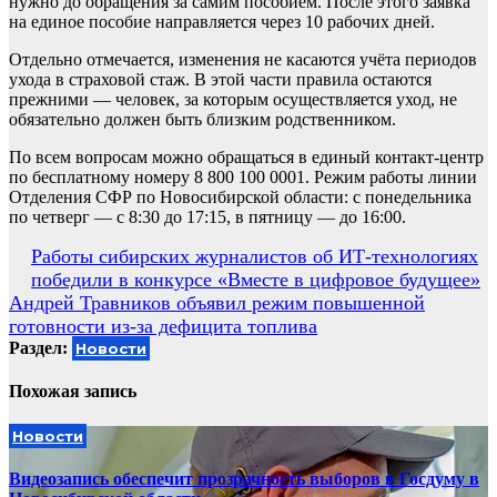
нужно до обращения за самим пособием. После этого заявка
на единое пособие направляется через 10 рабочих дней.
Отдельно отмечается, изменения не касаются учёта периодов
ухода в страховой стаж. В этой части правила остаются
прежними — человек, за которым осуществляется уход, не
обязательно должен быть близким родственником.
По всем вопросам можно обращаться в единый контакт-центр
по бесплатному номеру 8 800 100 0001. Режим работы линии
Отделения СФР по Новосибирской области: с понедельника
по четверг — с 8:30 до 17:15, в пятницу — до 16:00.
Навигация
Работы сибирских журналистов об ИТ-технологиях
победили в конкурсе «Вместе в цифровое будущее»
по
Андрей Травников объявил режим повышенной
записям
готовности из-за дефицита топлива
Раздел:
Новости
Похожая запись
Новости
Видеозапись обеспечит прозрачность выборов в Госдуму в