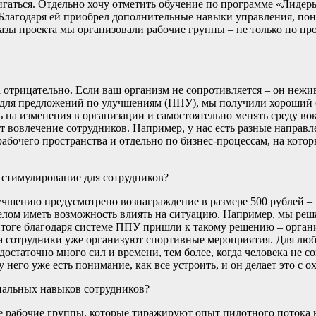
игаться. Отдельно хочу отметить обучение по программе «Лидер
 Благодаря ей приобрел дополнительные навыки управления, пон
зы проекта мы организовали рабочие группы – не только по пр
а отрицательно. Если ваш организм не сопротивляется – он нежи
 для предложений по улучшениям (ППУ), мы получили хороший о
 на изменения в организации и самостоятельно менять среду вок
т вовлечение сотрудников. Например, у нас есть разные направ
абочего пространства и отдельно по бизнес-процессам, на кото
е стимулирование для сотрудников?
учшению предусмотрено вознаграждение в размере 500 рублей – 
целом иметь возможность влиять на ситуацию. Например, мы реш
итоге благодаря системе ППУ пришли к такому решению – орган
 а сотрудники уже организуют спортивные мероприятия. Для лю
достаточно много сил и времени, тем более, когда человека не с
 него уже есть понимание, как все устроить, и он делает это с о
нальных навыков сотрудников?
е рабочие группы, которые тиражируют опыт пилотного потока н