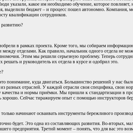
юди указали, какое им необходимо обучение, которое повлияет,
, выделили бюджет – и процесс пошел автономно. Компания, мо
росту квалификации сотрудников.
у развитию?
иобрели в рамках проекта. Кроме того, мы собираем информаци
ежду отделами. Как правило, начальник одного отдела не може
полномочия. Этим мы решили серьезную проблему. Теперь сотрудн
 решать и руководитель их отдела в курсе и одобрил это.
е?
– это понимание, куда двигаться. Большинство решений у нас бы
и из разных отраслей. У каждой отрасли своя специфика, свои н
 качества и нормы приёмки. Мы пришли к стандартизации в про
сь хорошо. Сейчас тиражируем опыт с помощью инструкторов бе
е только начинают осваивать инструменты бережливого производ
очно будет. Это одна из составляющих развития. Во-вторых, мал
шего предприятия. Третий момент – понять, что для вас это воз