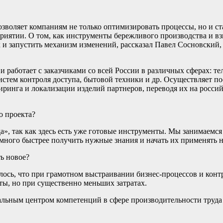
зволяет компаниям не только оптимизировать процессы, но и ст
иятии. О том, как инструменты бережливого производства и вз
ок и запустить механизм изменений, рассказал Павел Сосновский
и работает с заказчиками со всей России в различных сферах: т
стем контроля доступа, бытовой техники и др. Осуществляет по
иринга и локализации изделий партнеров, переводя их на росс
о проекта?
а», так как здесь есть уже готовые инструменты. Мы занимаемс
амного быстрее получить нужные знания и начать их применять н
ь новое?
залось, что при грамотном выстраивании бизнес-процессов и кон
ты, но при существенно меньших затратах.
нальным центром компетенций в сфере производительности труд