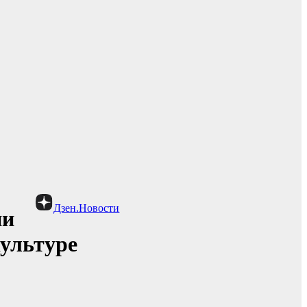
Дзен.Новости
ии
культуре