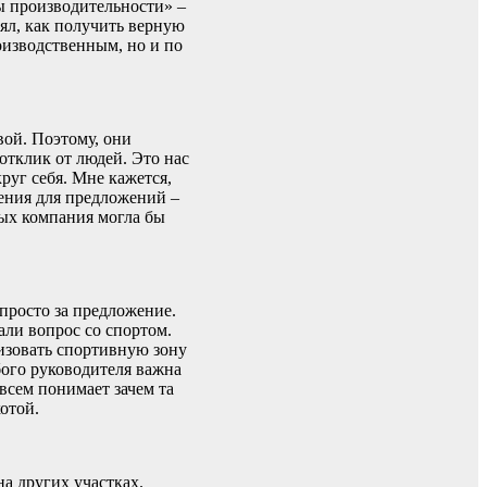
ы производительности» –
ял, как получить верную
оизводственным, но и по
вой. Поэтому, они
тклик от людей. Это нас
руг себя. Мне кажется,
ления для предложений –
рых компания могла бы
просто за предложение.
али вопрос со спортом.
изовать спортивную зону
бого руководителя важна
овсем понимает зачем та
хотой.
а других участках.