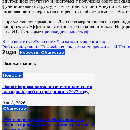
внутреннюю структуру и инструмент получения обратной связи
функциональная структура – есть отделы и они живут отдельно 
позволяющий генерить идеи и решать проблемы вместе. Это то
Справочная информация: с 2025 года мероприятия и меры под
нацпроекта «Эффективная и конкурентная экономика». Нацпрое
– на ИТ-платформе
производительность.рф
.
Навигация
Как защитить себя и своих близких от мошенников
Робот-консультант Николай теперь доступен для жителей Нов
по
Раздел:
Новости
Общество
записям
Похожая запись
Новости
Новосибирцам назвали точное количество
выходных дней на праздники в 2027 году
Авг 8, 2026
Общество
99% новорожденных в Новосибирской
области прикладывают к груди сразу после
рождения