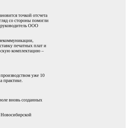
ановится точкой отсчета
гляд со стороны помогли
, руководитель ООО
елекоммуникации,
ставку печатных плат и
ийскую комплектацию –
я производством уже 10
а практике.
троле вновь созданных
а Новосибирской