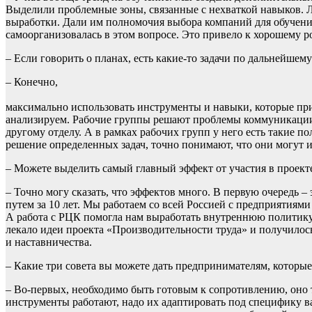
Выделили проблемные зоны, связанные с нехваткой навыков. Л
выработки. Дали им полномочия выбора компаний для обучения
самоорганизовалась в этом вопросе. Это привело к хорошему 
– Если говорить о планах, есть какие-то задачи по дальнейшем
– Конечно,
максимально использовать инструменты и навыки, которые пр
анализируем. Рабочие группы решают проблемы коммуникации м
другому отделу. А в рамках рабочих групп у него есть такие 
решение определенных задач, точно понимают, что они могут их
– Можете выделить самый главный эффект от участия в проект
– Точно могу сказать, что эффектов много. В первую очередь 
путем за 10 лет. Мы работаем со всей Россией с предприятиям
А работа с РЦК помогла нам выработать внутреннюю политику
лекало идеи проекта «Производительности труда» и получило
и наставничества.
– Какие три совета вы можете дать предпринимателям, которы
– Во-первых, необходимо быть готовым к сопротивлению, оно т
инструменты работают, надо их адаптировать под специфику ва