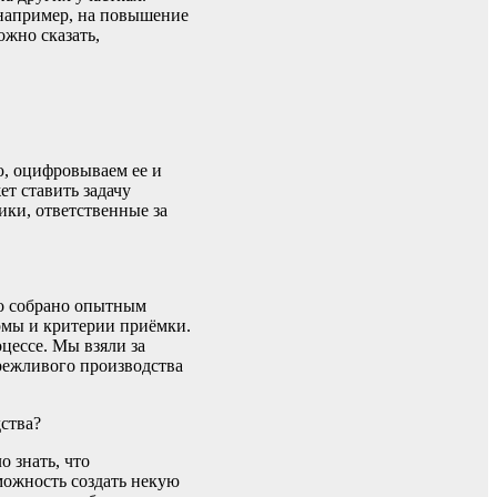
 например, на повышение
жно сказать,
ю, оцифровываем ее и
т ставить задачу
ики, ответственные за
ло собрано опытным
ормы и критерии приёмки.
цессе. Мы взяли за
режливого производства
ства?
о знать, что
можность создать некую