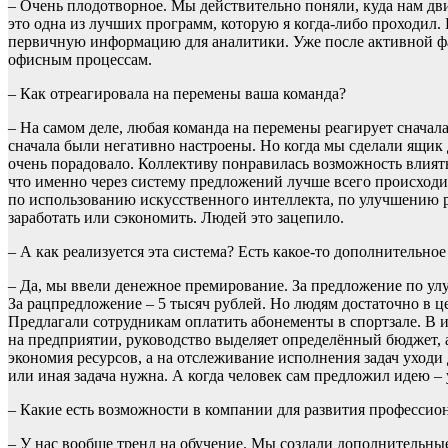
– Очень плодотворное. Мы действительно поняли, куда нам дв
это одна из лучших программ, которую я когда-либо проходил.
первичную информацию для аналитики. Уже после активной фа
офисным процессам.
– Как отреагировала на перемены ваша команда?
– На самом деле, любая команда на перемены реагирует сначал
сначала были негативно настроены. Но когда мы сделали ящик
очень порадовало. Коллективу понравилась возможность влиять
что именно через систему предложений лучше всего происходи
по использованию искусственного интеллекта, по улучшению р
заработать или сэкономить. Людей это зацепило.
– А как реализуется эта система? Есть какое-то дополнительно
– Да, мы ввели денежное премирование. За предложение по ул
За рацпредложение – 5 тысяч рублей. Но людям достаточно в 
Предлагали сотрудникам оплатить абонементы в спортзале. В 
на предприятии, руководство выделяет определённый бюджет,
экономия ресурсов, а на отслеживание исполнения задач уходи 
или иная задача нужна. А когда человек сам предложил идею – у
– Какие есть возможности в компании для развития профессио
– У нас вообще тренд на обучение. Мы создали дополнительны