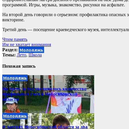
программой. Игры, музыка, знакомство, рисунки на асфальте.
На второй день говорили о серьезном: профилактика опасных з
викторине.
Третий день — посещение краеведческого музея, интеллектуаль
Навигация
Чтим память
Им не хватает внимания
по
Раздел:
Молодежь
записям
Темы:
Лето
,
Школа
Похожая запись
Молодежь
На треть за год увеличилось количество
профильных смен в Новосибирской
области
Июл 24, 2025
Молодежь
В лагерях Новосибирской области за два