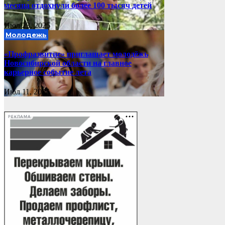
месяца отдохнули более 100 тысяч детей
Июл 23, 2025
Молодежь
«Профразвитие» приглашает молодёжь
Новосибирской области на главное
карьерное событие лета
Июл 11, 2025
РЕКЛАМА