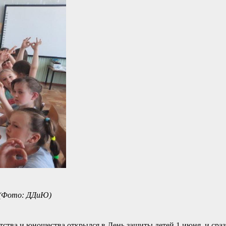
! (Фото: ДДиЮ)
тства и юношества открылся в День защиты детей 1 июня, и ср