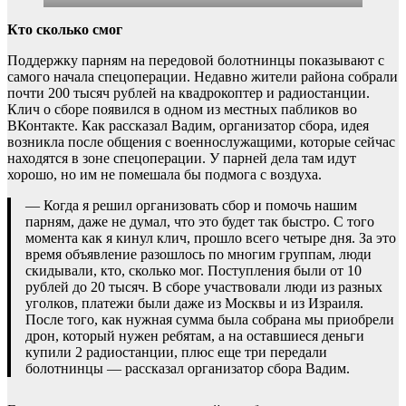
Кто сколько смог
Поддержку парням на передовой болотнинцы показывают с
самого начала спецоперации. Недавно жители района собрали
почти 200 тысяч рублей на квадрокоптер и радиостанции.
Клич о сборе появился в одном из местных пабликов во
ВКонтакте. Как рассказал Вадим, организатор сбора, идея
возникла после общения с военнослужащими, которые сейчас
находятся в зоне спецоперации. У парней дела там идут
хорошо, но им не помешала бы подмога с воздуха.
— Когда я решил организовать сбор и помочь нашим
парням, даже не думал, что это будет так быстро. С того
момента как я кинул клич, прошло всего четыре дня. За это
время объявление разошлось по многим группам, люди
скидывали, кто, сколько мог. Поступления были от 10
рублей до 20 тысяч. В сборе участвовали люди из разных
уголков, платежи были даже из Москвы и из Израиля.
После того, как нужная сумма была собрана мы приобрели
дрон, который нужен ребятам, а на оставшиеся деньги
купили 2 радиостанции, плюс еще три передали
болотнинцы — рассказал организатор сбора Вадим.