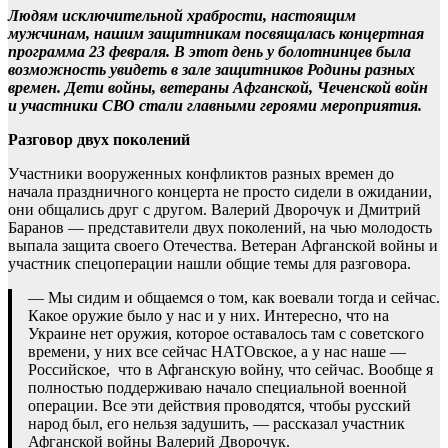
Людям исключительной храбрости, настоящим
мужчинам, нашим защитникам посвящалась концертная
программа 23 февраля. В этот день у болотнинцев была
возможность увидеть в зале защитников Родины разных
времен. Дети войны, ветераны Афганской, Чеченской войн
и участники СВО стали главными героями мероприятия.
Разговор двух поколений
Участники вооруженных конфликтов разных времен до
начала праздничного концерта не просто сидели в ожидании,
они общались друг с другом. Валерий Дворочук и Дмитрий
Баранов — представители двух поколений, на чью молодость
выпала защита своего Отечества. Ветеран Афганской войны и
участник спецоперации нашли общие темы для разговора.
— Мы сидим и общаемся о том, как воевали тогда и сейчас.
Какое оружие было у нас и у них. Интересно, что на
Украине нет оружия, которое оставалось там с советского
времени, у них все сейчас НАТОвское, а у нас наше —
Российское, что в Афганскую войну, что сейчас. Вообще я
полностью поддерживаю начало специальной военной
операции. Все эти действия проводятся, чтобы русский
народ был, его нельзя задушить, — рассказал участник
Афганской войны Валерий Дворочук.