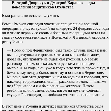
Валерий Дворочук и Дмитрий Баранов — два
поколения защитников Отечества
Был ранен, но остался служить
Роман Рыбков еще один участник специальной военной
операции, присутствующий на концерте. 24 февраля 2022 года
он в числе первых со своими боевыми товарищами встал на
защиту соотечественников в Донецкой и Луганской народных
республиках.
— Помню под Черниговом, был такой случай, когда к нам
вышел дедушка и спросил, хотим ли мы хлеба с салом,
добавив, что травить не будет, сам русский. Во время
разговора с ним, он сказал, что русским жизни здесь не
было с 2014 года, а он уже в годах всю жизнь прожил тут, и
бежать ему некуда было, поэтому и остался в Чернигове.
Многие, как этот дедушка к нам выходили и говорили, что
наконец–то дождались нас, — рассказал Роман. — Там же
под Черниговом я и был ранен — контузия. Потом
реабилитация и смена одних пагон на другие. Сейчас я
служу в Росгвардии, — добавил участник спецоперации.
В этот день у Романа и других защитников Отечества была
возможность поздравить всех с праздником прямо со сцены