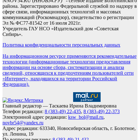
NNOV54.RU (
ННОВ54.РУ)
- сетевое издание Болотнинского
района. Зарегистрировано Федеральной службой по надзору в
сфере связи, информационных технологий и массовых
коммуникаций (Роскомнадзор), свидетельство о регистрации
Эл № ФС77-81542 от 16 июля 2021г.
Учредитель ГАУ НСО «Издательский дом «Советская
Сибирь».
Политика конфиденциальности персональных данных
На информационном ресурсе применяются рекомендательные
технологии (информационные технологии предоставления
информации на основе сбора, систематизации и анализа
сведений, относящихся к предпочтениям пользователей сети
«Интернет», находящихся на территории Российской
Федерации).
Главный редактор — Таскаева Ирина Владимировна
Телефон редакции:
8 (383-49) 22-435
,
8 (383-49) 22-373
Электронной адрес редакции:
ksw_bol@mail.ru
,
novbr54@yandex.ru
Адрес редакции: 633340, Новосибирская область, г. Болотное,
ул. Ленина, 19
По вопросам рекламы:
8 (383-49) 21-432