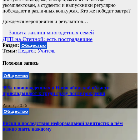
укомплектован, а студенты и выпускники регулярно
побеждают в различных конкурсах. Кто же победит завтра?
Дождемся мероприятия и результатов…
Навигация
Защита жилищ многодетных семей
ДТП на Степной: есть пострадавшие
по
Раздел:
Общество
записям
Темы:
Педагог
,
Учитель
Похожая запись
Общество
99% новорожденных в Новосибирской области
прикладывают к груди сразу после рождения
Авг 7, 2026
Общество
Риски и последствия неформальной занятости: о чём
важно знать каждому