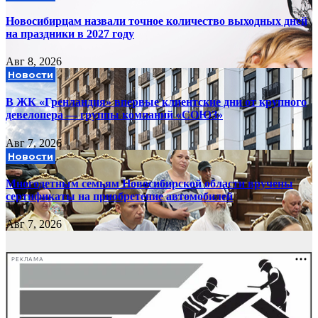
Новосибирцам назвали точное количество выходных дней
на праздники в 2027 году
Авг 8, 2026
Новости
В ЖК «Гренландия» впервые клиентские дни от крупного
девелопера — группы компаний «СОЮЗ»
Авг 7, 2026
Новости
Многодетным семьям Новосибирской области вручены
сертификаты на приобретение автомобилей
Авг 7, 2026
РЕКЛАМА