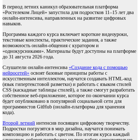
В период летних каникул образовательная платформа
«Ростелеком Лицей» запустила для подростков 11–15 лет два
онлайн-интенсива, направленных на развитие цифровых
навыков.
Программа каждого курса включает короткие видеоуроки,
текстовые конспекты, практические задания, а также
возможность онлайн-общения с куратором и
«однокурсниками». Материалы будут доступны на платформе
до 31 августа 2026 года.
Слушатели онлайн-интенсива
«Создание кода с помощью
нейросетей»
освоят базовые принципы работы с
искусственным интеллектом, научатся создавать HTML-код
(язык гипертекстовой разметки) и работать с языком стилей
CSS (каскадные таблицы стилей), а также смогут разработать
собственное веб-приложение, которое по окончании курса
будет опубликовано в популярной социальной сети для
программистов GitHub (онлайн-платформа для хранения
кода).
Второй летний
интенсив посвящен цифровому творчеству.
Подростки погрузятся в мир дизайна, научатся понимать
композицию и работать с цветом. По итогам курса каждый
слушатель соберет портфолио из трех работ: самостоятельно