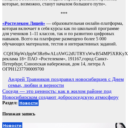
которые, возможно, станут началом большого пути».
***
«Ростелеком Лицей»
— образовательная онлайн-платформа,
которая включает в себя курсы как по школьной программе
для учеников 1–11 классов, так и по развитию цифровых
навыков. Всего на платформе размещено более 5 000
обучающих материалов, тестов и интерактивных заданий.
CQH36pWzJppW3Re8wALtAWG2dUTRYxWwB54MP5XRKyX2
реклама 18+ ПАО «Ростелеком», 191167,город Санкт-
Петербург, Синопская набережная, дом 14, литера А
ОГРН1237700009700
Навигация
Андрей Травников поздравил новосибирцев с Днем
семьи, любви и верности
по
Соседи — это ценность: как в жилом районе под
записям
Новосибирском создают добрососедскую атмосферу
Раздел:
Новости
Похожая запись
Новости