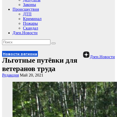
Законы
Происшествия
ДТП
Криминал
Пожары
Скандал
Дзен.Новости
Новости региона
Дзен.Новости
Льготные путёвки для
ветеранов труда
Редакция
Май 20, 2021