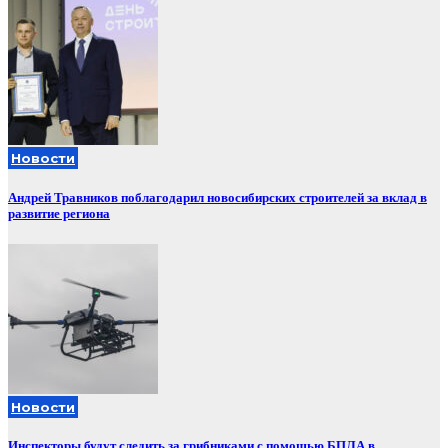
Новости
Андрей Травников поблагодарил новосибирских строителей за вклад в
развитие региона
Новости
Инспекторы будут следить за грибниками с помощью БПЛА в