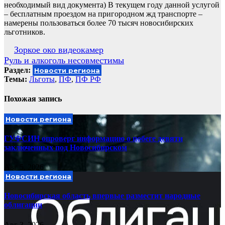
необходимый вид документа) В текущем году данной услугой
– бесплатным проездом на пригородном жд транспорте –
намерены пользоваться более 70 тысяч новосибирских
льготников.
Навигация
Зоркое око видеокамер
Руль и алкоголь несовместимы
по
Раздел:
Новости региона
записям
Темы:
Льготы
,
ПФ
,
ПФ РФ
Похожая запись
Новости региона
ГУФСИН опроверг информацию о побеге девяти
заключенных под Новосибирском
Авг 5, 2026
Новости региона
Новосибирская область впервые разместит народные
облигации
Авг 3, 2026