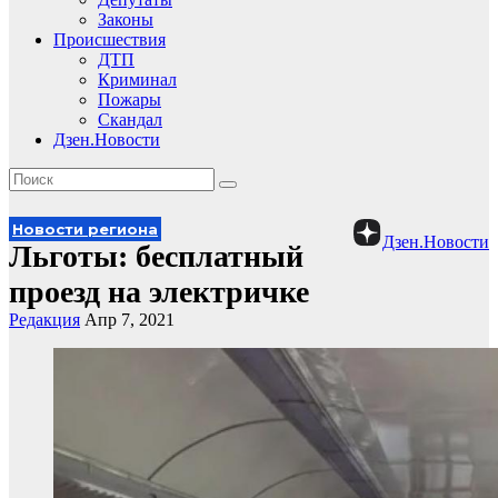
Законы
Происшествия
ДТП
Криминал
Пожары
Скандал
Дзен.Новости
Новости региона
Дзен.Новости
Льготы: бесплатный
проезд на электричке
Редакция
Апр 7, 2021