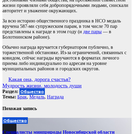
жизни проявляли себя добропорядочными людьми, снискали
авторитет и уважение окружающих.
За всю историю общественного праздника в НСО медаль
вручена 587-ми супружеским парам, в том числе 70 пар
представлены к награде в этом году (и
две пары
— в
Болотнинском районе).
Обычно награда вручается губернатором публично, в
торжественной обстановке. Из-за ограничений, связанных с
ковидом, сейчас награды вручаются в форматах личного
приема либо индивидуально по адресам на уровне
муниципальных районов и городских округов.
Навигация
Какая она, дорога счастья?
Мудрость жизни, молодость души
по
Раздел:
Общество
записям
Темы:
Брак
,
Медаль
,
Награда
Похожая запись
Общество
Специалисты минприроды Новосибирской области