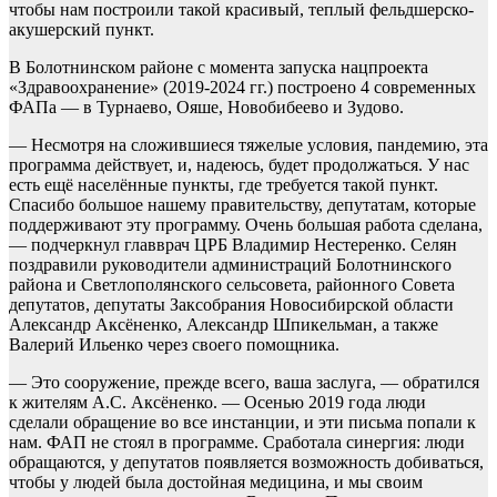
чтобы нам построили такой красивый, теплый фельдшерско-
акушерский пункт.
В Болотнинском районе с момента запуска нацпроекта
«Здравоохранение» (2019-2024 гг.) построено 4 современных
ФАПа — в Турнаево, Ояше, Новобибеево и Зудово.
— Несмотря на сложившиеся тяжелые условия, пандемию, эта
программа действует, и, надеюсь, будет продолжаться. У нас
есть ещё населённые пункты, где требуется такой пункт.
Спасибо большое нашему правительству, депутатам, которые
поддерживают эту программу. Очень большая работа сделана,
— подчеркнул главврач ЦРБ Владимир Нестеренко. Селян
поздравили руководители администраций Болотнинского
района и Светлополянского сельсовета, районного Совета
депутатов, депутаты Заксобрания Новосибирской области
Александр Аксёненко, Александр Шпикельман, а также
Валерий Ильенко через своего помощника.
— Это сооружение, прежде всего, ваша заслуга, — обратился
к жителям А.С. Аксёненко. — Осенью 2019 года люди
сделали обращение во все инстанции, и эти письма попали к
нам. ФАП не стоял в программе. Сработала синергия: люди
обращаются, у депутатов появляется возможность добиваться,
чтобы у людей была достойная медицина, и мы своим