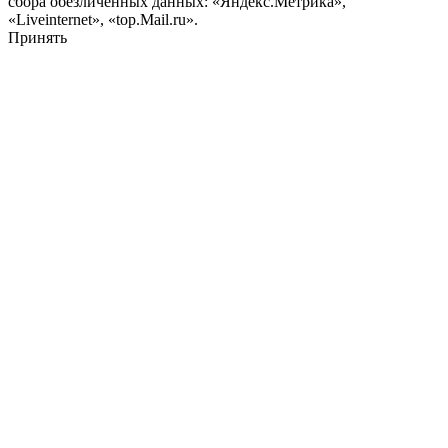
сбора обезличенных данных: «Яндекс.Метрика»,
«Liveinternet», «top.Mail.ru».
Принять