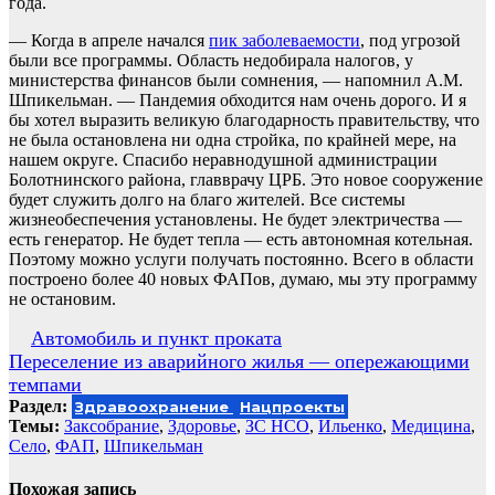
года.
— Когда в апреле начался
пик заболеваемости
, под угрозой
были все программы. Область недобирала налогов, у
министерства финансов были сомнения, — напомнил А.М.
Шпикельман. — Пандемия обходится нам очень дорого. И я
бы хотел выразить великую благодарность правительству, что
не была остановлена ни одна стройка, по крайней мере, на
нашем округе. Спасибо неравнодушной администрации
Болотнинского района, главврачу ЦРБ. Это новое сооружение
будет служить долго на благо жителей. Все системы
жизнеобеспечения установлены. Не будет электричества —
есть генератор. Не будет тепла — есть автономная котельная.
Поэтому можно услуги получать постоянно. Всего в области
построено более 40 новых ФАПов, думаю, мы эту программу
не остановим.
Навигация
Автомобиль и пункт проката
Переселение из аварийного жилья — опережающими
по
темпами
записям
Раздел:
Здравоохранение
Нацпроекты
Темы:
Заксобрание
,
Здоровье
,
ЗС НСО
,
Ильенко
,
Медицина
,
Село
,
ФАП
,
Шпикельман
Похожая запись