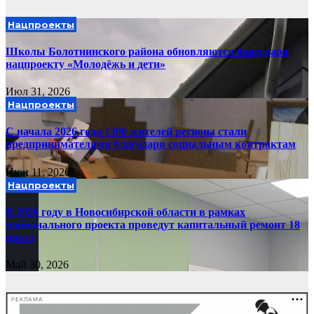
Нацпроекты
Школы Болотнинского района обновляются благодаря
нацпроекту «Молодёжь и дети»
Июл 31, 2026
Нацпроекты
С начала 2026 года 1300 жителей региона стали
предпринимателями благодаря социальным контрактам
Июн 11, 2026
Нацпроекты
В 2026 году в Новосибирской области в рамках
национального проекта проведут капитальный ремонт 18
школ
Май 30, 2026
РЕКЛАМА