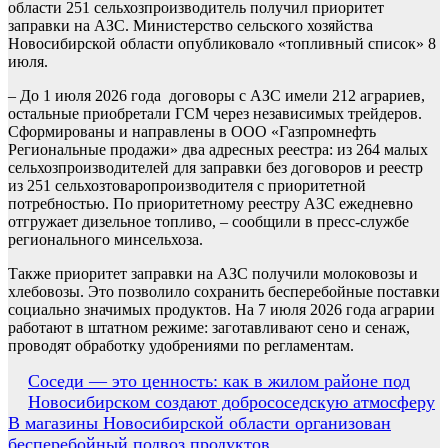
области 251 сельхозпроизводитель получил приоритет
заправки на АЗС. Министерство сельского хозяйства
Новосибирской области опубликовало «топливный список» 8
июля.
– До 1 июля 2026 года договоры с АЗС имели 212 аграриев,
остальные приобретали ГСМ через независимых трейдеров.
Сформированы и направлены в ООО «Газпромнефть
Региональные продажи» два адресных реестра: из 264 малых
сельхозпроизводителей для заправки без договоров и реестр
из 251 сельхозтоваропроизводителя с приоритетной
потребностью. По приоритетному реестру АЗС ежедневно
отгружает дизельное топливо, – сообщили в пресс-службе
регионального минсельхоза.
Также приоритет заправки на АЗС получили молоковозы и
хлебовозы. Это позволило сохранить бесперебойные поставки
социально значимых продуктов. На 7 июля 2026 года аграрии
работают в штатном режиме: заготавливают сено и сенаж,
проводят обработку удобрениями по регламентам.
Навигация
Соседи — это ценность: как в жилом районе под
Новосибирском создают добрососедскую атмосферу
по
В магазины Новосибирской области организован
записям
бесперебойный подвоз продуктов