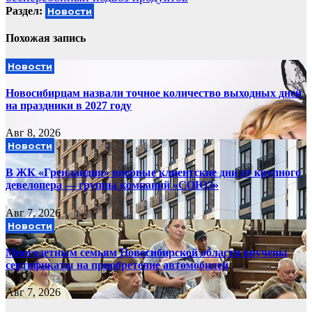
Раздел:
Новости
Похожая запись
Новости
Новосибирцам назвали точное количество выходных дней
на праздники в 2027 году
Авг 8, 2026
Новости
В ЖК «Гренландия» впервые клиентские дни от крупного
девелопера — группы компаний «СОЮЗ»
Авг 7, 2026
Новости
Многодетным семьям Новосибирской области вручены
сертификаты на приобретение автомобилей
Авг 7, 2026