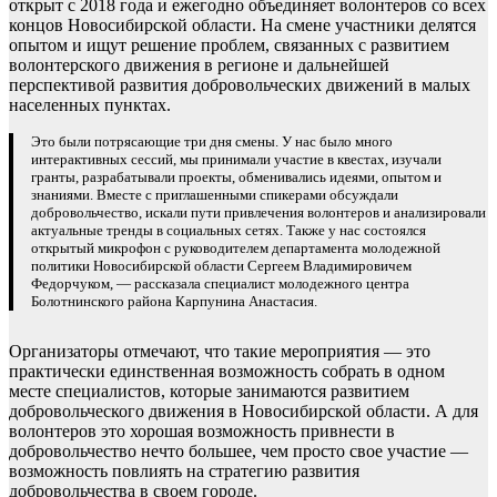
открыт с 2018 года и ежегодно объединяет волонтеров со всех
концов Новосибирской области. На смене участники делятся
опытом и ищут решение проблем, связанных с развитием
волонтерского движения в регионе и дальнейшей
перспективой развития добровольческих движений в малых
населенных пунктах.
Это были потрясающие три дня смены. У нас было много
интерактивных сессий, мы принимали участие в квестах, изучали
гранты, разрабатывали проекты, обменивались идеями, опытом и
знаниями. Вместе с приглашенными спикерами обсуждали
добровольчество, искали пути привлечения волонтеров и анализировали
актуальные тренды в социальных сетях. Также у нас состоялся
открытый микрофон с руководителем департамента молодежной
политики Новосибирской области Сергеем Владимировичем
Федорчуком, — рассказала специалист молодежного центра
Болотнинского района Карпунина Анастасия.
Организаторы отмечают, что такие мероприятия — это
практически единственная возможность собрать в одном
месте специалистов, которые занимаются развитием
добровольческого движения в Новосибирской области. А для
волонтеров это хорошая возможность привнести в
добровольчество нечто большее, чем просто свое участие —
возможность повлиять на стратегию развития
добровольчества в своем городе.