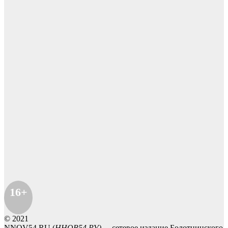
16+
© 2021
NNOV54.RU (
ННОВ54.РУ)
- сетевое издание Болотнинского