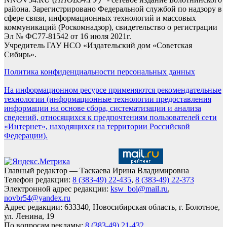
района. Зарегистрировано Федеральной службой по надзору в
сфере связи, информационных технологий и массовых
коммуникаций (Роскомнадзор), свидетельство о регистрации
Эл № ФС77-81542 от 16 июля 2021г.
Учредитель ГАУ НСО «Издательский дом «Советская
Сибирь».
Политика конфиденциальности персональных данных
На информационном ресурсе применяются рекомендательные
технологии (информационные технологии предоставления
информации на основе сбора, систематизации и анализа
сведений, относящихся к предпочтениям пользователей сети
«Интернет», находящихся на территории Российской
Федерации).
Главный редактор — Таскаева Ирина Владимировна
Телефон редакции:
8 (383-49) 22-435
,
8 (383-49) 22-373
Электронной адрес редакции:
ksw_bol@mail.ru
,
novbr54@yandex.ru
Адрес редакции: 633340, Новосибирская область, г. Болотное,
ул. Ленина, 19
По вопросам рекламы:
8 (383-49) 21-432