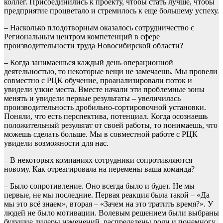
коллег. Присоединились к проекту, чтобы стать лучше, чтобы
предприятие процветало и стремилось к еще большему успеху.
– Насколько плодотворным оказалось сотрудничество с
Региональным центром компетенций в сфере
производительности труда Новосибирской области?
– Когда занимаешься каждый день операционной
деятельностью, то некоторые вещи не замечаешь. Мы провели
совместно с РЦК обучение, проанализировали поток и
увидели узкие места. Вместе начали эти проблемные зоны
менять и увидели первые результаты – увеличилась
производительность дробильно-сортировочной установки.
Поняли, что есть перспектива, потенциал. Когда осознаешь
положительный результат от своей работы, то понимаешь, что
можешь сделать больше. Мы в совместной работе с РЦК
увидели возможности для нас.
– В некоторых компаниях сотрудники сопротивляются
новому. Как отреагировала на перемены ваша команда?
– Было сопротивление. Оно всегда было и будет. Не мы
первые, не мы последние. Первая реакция была такой – «Да
мы это всё знаем», вторая – «Зачем на это тратить время?». У
людей не было мотивации. Волевым решением были выбраны
будущие лидеры изменений, распределены роли и понемногу