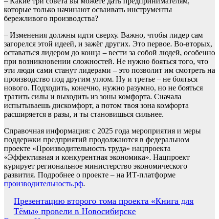
– Какие три совета вы можете дать предпринимателям,
которые только начинают осваивать инструменты
бережливого производства?
– Изменения должны идти сверху. Важно, чтобы лидер сам
загорелся этой идеей, и зажёг других. Это первое. Во-вторых,
оставаться лидером до конца – вести за собой людей, особенно
при возникновении сложностей. Не нужно бояться того, что
эти люди сами станут лидерами – это позволит им смотреть на
производство под другим углом. Ну и третье – не бояться
нового. Подходить, конечно, нужно разумно, но не бояться
тратить силы и выходить из зоны комфорта. Сначала
испытываешь дискомфорт, а потом твоя зона комфорта
расширяется в разы, и ты становишься сильнее.
Справочная информация: с 2025 года мероприятия и меры
поддержки предприятий продолжаются в федеральном
проекте «Производительность труда» нацпроекта
«Эффективная и конкурентная экономика». Нацпроект
курирует региональное министерство экономического
развития. Подробнее о проекте – на ИТ-платформе
производительность.рф
.
Навигация
Презентацию второго тома проекта «Книга для
Тёмы» провели в Новосибирске
по