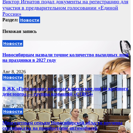
Виктор Игнатов подал документы на регистрацию для
записям
участия в предварительном голосовании «Единой
России»
Раздел:
Новости
Похожая запись
Новости
Новосибирцам назвали точное количество выходных дней
на праздники в 2027 году
Авг 8, 2026
Новости
В ЖК «Гренландия» впервые клиентские дни от крупного
девелопера — группы компаний «СОЮЗ»
Авг 7, 2026
Новости
Многодетным семьям Новосибирской области вручены
сертификаты на приобретение автомобилей