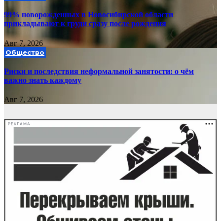
99% новорожденных в Новосибирской области
прикладывают к груди сразу после рождения
Авг 7, 2026
Общество
Риски и последствия неформальной занятости: о чём
важно знать каждому
Авг 7, 2026
РЕКЛАМА