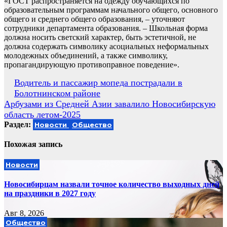
«ГОСТ распространяется на одежду обучающихся по
образовательным программам начального общего, основного
общего и среднего общего образования, – уточняют
сотрудники департамента образования. – Школьная форма
должна носить светский характер, быть эстетичной, не
должна содержать символику асоциальных неформальных
молодежных объединений, а также символику,
пропагандирующую противоправное поведение».
Навигация
️Водитель и пассажир мопеда пострадали в
Болотнинском районе
по
Арбузами из Средней Азии завалило Новосибирскую
записям
область летом-2025
Раздел:
Новости
Общество
Похожая запись
Новости
Новосибирцам назвали точное количество выходных дней
на праздники в 2027 году
Авг 8, 2026
Общество