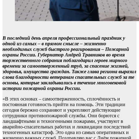
В последний день апреля профессиональный праздник у
одной из самых – в прямом смысле – жизненно
необходимых служб быстрого реагирования – Пожарной
охраны России. Губернатор Андрей Травников во время
торжественного собрания поблагодарил героев мирного
времени за самоотверженный труд, за спасение жизней,
здоровья, имущества граждан. Также глава региона выразил
слова благодарности ветеранам спасательных служб за те
основы, которые закладывались в течение многовековой
истории пожарной охраны России.
«В этих основах – самоотверженность, сплочённость и
постоянная готовность прийти на помощь. Эти традиции
сегодня бережно сохраняют и укрепляют действующие
сотрудники противопожарной службы. Они борются с
ландшафтными и техногенными пожарами, участвуют в
аварийно-спасательных работах и ликвидации последствий
техногенных катастроф. Это одна из самых оперативных и
жизненно важных служб. Поздравляю вас с Днём пожарной