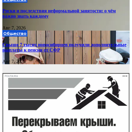
Риски и последствия неформальной занятости: о чём
важно знать каждому
Авг 7, 2026
Общество
Свыше 7 тысяч новосибирцев получили дополнительные
выплаты к пенсии от СФР
Авг 7, 2026
РЕКЛАМА