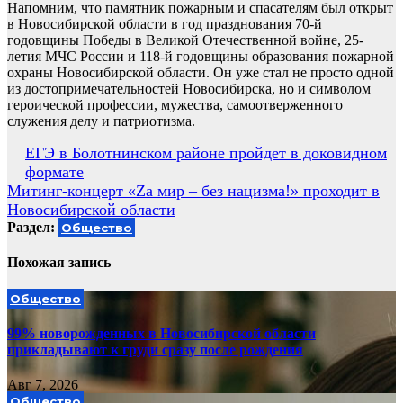
Напомним, что памятник пожарным и спасателям был открыт
в Новосибирской области в год празднования 70-й
годовщины Победы в Великой Отечественной войне, 25-
летия МЧС России и 118-й годовщины образования пожарной
охраны Новосибирской области. Он уже стал не просто одной
из достопримечательностей Новосибирска, но и символом
героической профессии, мужества, самоотверженного
служения делу и патриотизма.
Навигация
ЕГЭ в Болотнинском районе пройдет в доковидном
формате
по
Митинг-концерт «Zа мир – без нацизма!» проходит в
записям
Новосибирской области
Раздел:
Общество
Похожая запись
Общество
99% новорожденных в Новосибирской области
прикладывают к груди сразу после рождения
Авг 7, 2026
Общество