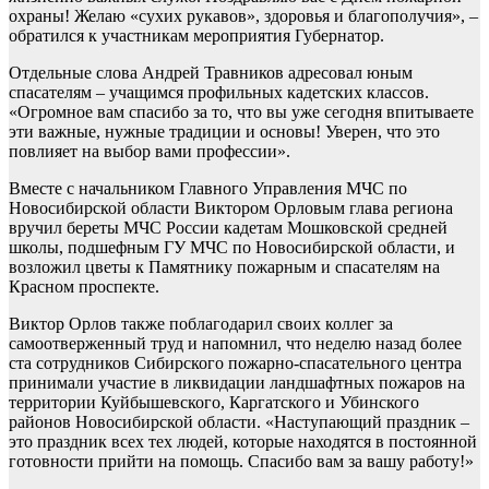
охраны! Желаю «сухих рукавов», здоровья и благополучия», –
обратился к участникам мероприятия Губернатор.
Отдельные слова Андрей Травников адресовал юным
спасателям – учащимся профильных кадетских классов.
«Огромное вам спасибо за то, что вы уже сегодня впитываете
эти важные, нужные традиции и основы! Уверен, что это
повлияет на выбор вами профессии».
Вместе с начальником Главного Управления МЧС по
Новосибирской области Виктором Орловым глава региона
вручил береты МЧС России кадетам Мошковской средней
школы, подшефным ГУ МЧС по Новосибирской области, и
возложил цветы к Памятнику пожарным и спасателям на
Красном проспекте.
Виктор Орлов также поблагодарил своих коллег за
самоотверженный труд и напомнил, что неделю назад более
ста сотрудников Сибирского пожарно-спасательного центра
принимали участие в ликвидации ландшафтных пожаров на
территории Куйбышевского, Каргатского и Убинского
районов Новосибирской области. «Наступающий праздник –
это праздник всех тех людей, которые находятся в постоянной
готовности прийти на помощь. Спасибо вам за вашу работу!»