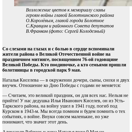
Возложение цветов к мемориалу славы
героям войны главой Болотнинского района
О.Королёвым, главой города Болотное
С.Кравцом и районного Совета депутатов
В.Франком (фото: Сергей Колодезный)
Со слезами на глазах и с болью в сердце вспоминали
жители района о Великой Отечественной войне на
праздничном митинге, посвященном 76-ой годовщине
Великой Победы. Кто поодиночке, а кто семьями пришли
болотнинцы в городской парк 9 мая.
Наталья Киселева — в окружении дочери, сыны, снохи и двух
внучек. Отношение ко Дню Победы с годами не меняется:
— Считаем, это великий праздник, он для всех нас. Нельзя не
прийти! У нас дедушка Илья Иванович Киселев, он из Усть-
Таркского района, на войну ушел в 1941 году, погиб под
Курском в 1943-м. Мы всегда помним и будем помнить о тех
событиях, о войне. Внуки совсем маленькие, но уже
понимают, что значит этот день.
Александр Рабенок и жена Наталья тоже 9 Мая не