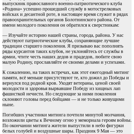
выпускник православного военно-патриотического клуба
«Родина» успешно прошедший службу в мотострелковых
войсках и десантной роте, в настоящее время служит в рядах
правоохранительных органов Болотнинского района. От
имени молодого поколения он обратился к сверстникам:
— Изучайте историю нашей страны, города, района. У нас
действуют патриотические клубы, сохраняющие лучшие
традиции старшего поколения. Я призываю вас пополнять
ряды курсантов таких клубов, не уклоняйтесь от службы в
армии, чтите честь наших дедов и прадедов, любите свою
малую Родину, прославляйте ее своими делами и успехами.
К сожалению, на таких встречах, как этот ежегодный митинг
памяти, всё меньше присутствуют те, кто дожил до Победы и
вернулся под родной кров. Уходят ветераны, ценой своей
молодости и здоровья вырвавшие Победу из хищных лап
фашисткой нечисти. Но следующие за ними поколения
склоняют головы перед бойцами — и не только живущими
ныне.
Погибших участники митинга почтили минутой молчания,
возложили цветы к Вечному огню у мемориала героям войны.
По окончании митинга жители выпустили в небо фигурки
белых голубей и воздушные шары. Праздник 9 Мая — это