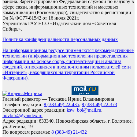
района. Зарегистрировано Федеральной службой по надзору в
сфере связи, информационных технологий и массовых
коммуникаций (Роскомнадзор), свидетельство о регистрации
Эл № ФС77-81542 от 16 июля 2021г.
Учредитель ГАУ НСО «Издательский дом «Советская
Сибирь».
Политика конфиденциальности персональных данных
На информационном ресурсе применяются рекомендательные
технологии (информационные технологии предоставления
информации на основе сбора, систематизации и анализа
сведений, относящихся к предпочтениям пользователей сети
«Интернет», находящихся на территории Российской
Федерации).
Главный редактор — Таскаева Ирина Владимировна
Телефон редакции:
8 (383-49) 22-435
,
8 (383-49) 22-373
Электронной адрес редакции:
ksw_bol@mail.ru
,
novbr54@yandex.ru
Адрес редакции: 633340, Новосибирская область, г. Болотное,
ул. Ленина, 19
По вопросам рекламы:
8 (383-49) 21-432