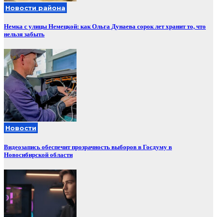
Новости района
Немка с улицы Немецкой: как Ольга Дунаева сорок лет хранит то, что
нельзя забыть
Новости
Видеозапись обеспечит прозрачность выборов в Госдуму в
Новосибирской области