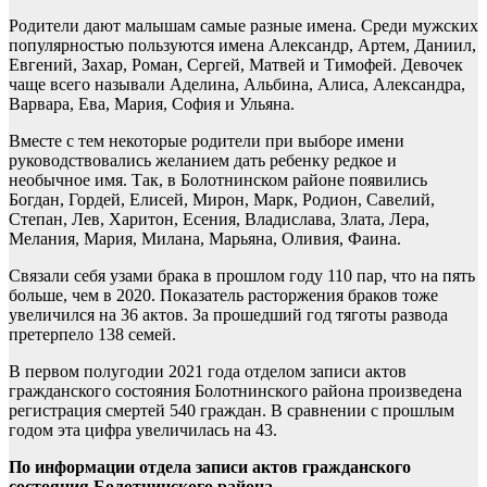
Родители дают малышам самые разные имена. Среди мужских
популярностью пользуются имена Александр, Артем, Даниил,
Евгений, Захар, Роман, Сергей, Матвей и Тимофей. Девочек
чаще всего называли Аделина, Альбина, Алиса, Александра,
Варвара, Ева, Мария, София и Ульяна.
Вместе с тем некоторые родители при выборе имени
руководствовались желанием дать ребенку редкое и
необычное имя. Так, в Болотнинском районе появились
Богдан, Гордей, Елисей, Мирон, Марк, Родион, Савелий,
Степан, Лев, Харитон, Есения, Владислава, Злата, Лера,
Мелания, Мария, Милана, Марьяна, Оливия, Фаина.
Связали себя узами брака в прошлом году 110 пар, что на пять
больше, чем в 2020. Показатель расторжения браков тоже
увеличился на 36 актов. За прошедший год тяготы развода
претерпело 138 семей.
В первом полугодии 2021 года отделом записи актов
гражданского состояния Болотнинского района произведена
регистрация смертей 540 граждан. В сравнении с прошлым
годом эта цифра увеличилась на 43.
По информации
отдела записи актов гражданского
состояния Болотнинского района
.