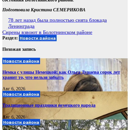
Подготовила Кристина СЕМЕРИКОВА
Навигация
78 лет назад была полностью снята блокада
Ленинграда
по
Сирены взвоют в Болотнинском районе
записям
Раздел:
Новости района
Похожая запись
Новости района
Немка с улицы Немецкой: как Ольга Дунаева сорок лет
хранит то, что нельзя забыть
Авг 6, 2026
Новости района
Традиционные праздники немецкого народа
Авг 6, 2026
Новости района