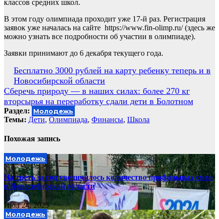
классов средних школ.
В этом году олимпиада проходит уже 17-й раз. Регистрация
заявок уже началась на сайте https://www.fin-olimp.ru/ (здесь же
можно узнать все подробности об участии в олимпиаде).
Заявки принимают до 6 декабря текущего года.
Навигация
Бесплатно 3000 рублей на карту ребенку теперь и в
Новосибирской области
по
Сберечь природу — в наших силах: более 270 кг
записям
вторсырья на переработку сдали дети в Болотном
Раздел:
Молодежь
Темы:
Дети
,
Олимпиада
,
Финансы
,
Школа
Похожая запись
Молодежь
На треть за год увеличилось количество профильных смен
в Новосибирской области
Июл 24, 2025
Молодежь