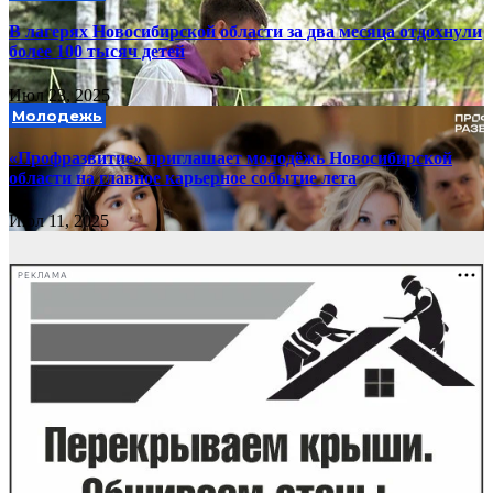
В лагерях Новосибирской области за два месяца отдохнули
более 100 тысяч детей
Июл 23, 2025
Молодежь
«Профразвитие» приглашает молодёжь Новосибирской
области на главное карьерное событие лета
Июл 11, 2025
РЕКЛАМА