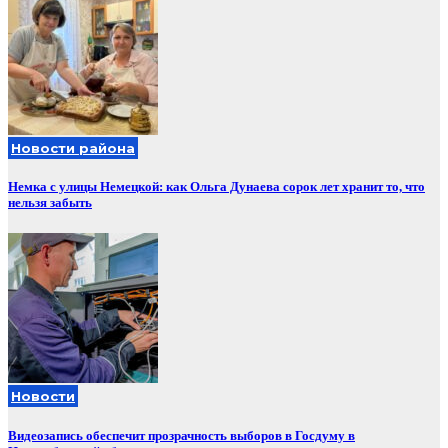
Новости района
Немка с улицы Немецкой: как Ольга Дунаева сорок лет хранит то, что
нельзя забыть
Новости
Видеозапись обеспечит прозрачность выборов в Госдуму в