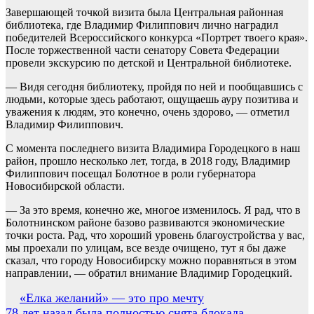
Завершающей точкой визита была Центральная районная
библиотека, где Владимир Филиппович лично наградил
победителей Всероссийского конкурса «Портрет твоего края».
После торжественной части сенатору Совета Федерации
провели экскурсию по детской и Центральной библиотеке.
— Видя сегодня библиотеку, пройдя по ней и пообщавшись с
людьми, которые здесь работают, ощущаешь ауру позитива и
уважения к людям, это конечно, очень здорово, — отметил
Владимир Филиппович.
С момента последнего визита Владимира Городецкого в наш
район, прошло несколько лет, тогда, в 2018 году, Владимир
Филиппович посещал Болотное в роли губернатора
Новосибирской области.
— За это время, конечно же, многое изменилось. Я рад, что в
Болотнинском районе базово развиваются экономические
точки роста. Рад, что хороший уровень благоустройства у вас,
мы проехали по улицам, все везде очищено, тут я бы даже
сказал, что городу Новосибирску можно поравняться в этом
направлении, — обратил внимание Владимир Городецкий.
Навигация
«Елка желаний» — это про мечту
78 лет назад была полностью снята блокада