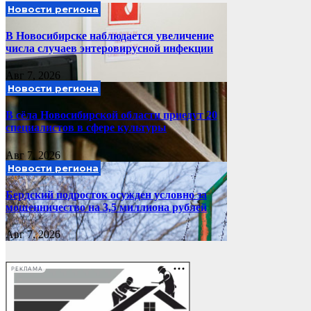
Новости региона
В Новосибирске наблюдается увеличение
числа случаев энтеровирусной инфекции
Авг 7, 2026
Новости региона
В сёла Новосибирской области приедут 20
специалистов в сфере культуры
Авг 7, 2026
Новости региона
Бердский подросток осужден условно за
мошенничество на 3,5 миллиона рублей
Авг 7, 2026
РЕКЛАМА