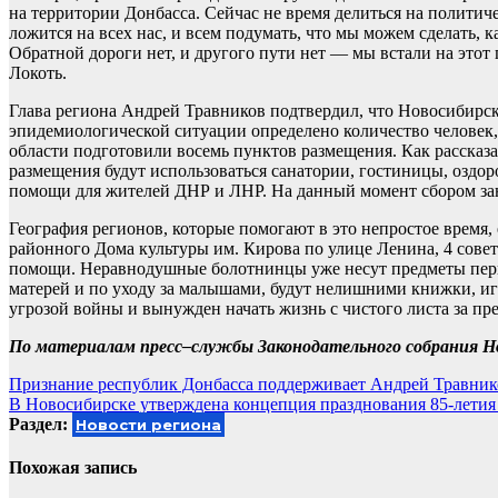
на территории Донбасса. Сейчас не время делиться на политич
ложится на всех нас, и всем подумать, что мы можем сделать,
Обратной дороги нет, и другого пути нет — мы встали на этот
Локоть.
Глава региона Андрей Травников подтвердил, что Новосибирск
эпидемиологической ситуации определено количество человек,
области подготовили восемь пунктов размещения. Как рассказа
размещения будут использоваться санатории, гостиницы, оздор
помощи для жителей ДНР и ЛНР. На данный момент сбором зан
География регионов, которые помогают в это непростое время, 
районного Дома культуры им. Кирова по улице Ленина, 4 сов
помощи. Неравнодушные болотнинцы уже несут предметы перво
матерей и по уходу за малышами, будут нелишними книжки, игр
угрозой войны и вынужден начать жизнь с чистого листа за пр
По материалам пресс–службы Законодательного собрания Н
Навигация
Признание республик Донбасса поддерживает Андрей Травник
В Новосибирске утверждена концепция празднования 85-летия
по
Раздел:
Новости региона
записям
Похожая запись