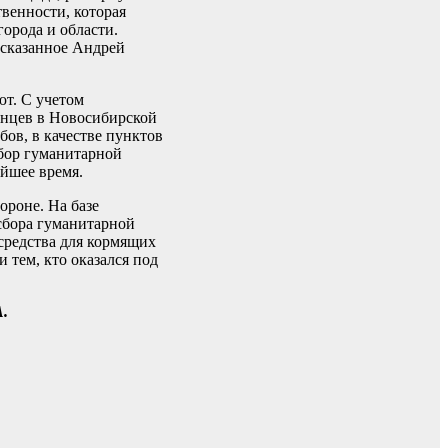
твенности, которая
города и области.
есказанное Андрей
ют. С учетом
енцев в Новосибирской
ов, в качестве пунктов
сбор гуманитарной
йшее время.
ороне. На базе
сбора гуманитарной
средства для кормящих
 тем, кто оказался под
.