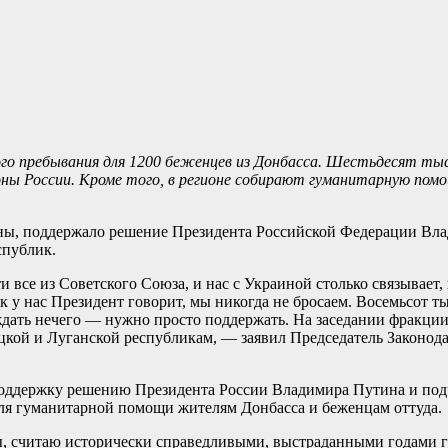
го пребывания для 1200 беженцев из Донбасса. Шестьдесят тыс
ны России. Кроме того, в регионе собирают гуманитарную помо
аны, поддержало решение Президента Российской Федерации Вл
спублик.
все из Советского Союза, и нас с Украиной столько связывает, 
ак у нас Президент говорит, мы никогда не бросаем. Восемьсот 
ждать нечего — нужно просто поддержать. На заседании фракци
кой и Луганской республикам, — заявил Председатель Законод
оддержку решению Президента России Владимира Путина и подч
для гуманитарной помощи жителям Донбасса и беженцам оттуда.
, считаю исторически справедливыми, выстраданными годами г