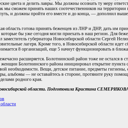
еские цвета и делить лавры. Мы должны осознать ту меру ответс
 как мы сможем принять наших соотечественников на территории 
 путь, и должны пройти его вместе и до конца, — дополнил выш
ая область готова принять беженцев из ЛНР и ДНР, дать им при
 которые бы уже сегодня могли приехать в наш регион. Для беж
л заместитель губернатора Новосибирской области Сергей Нелюб
овительные лагеря. Кроме того, в Новосибирской области идет 
имается 8 организаций, еще 5 начнут функционировать в ближа
ежечасно расширяется. Болотнинский район тоже не остался в ст
ет женщин Болотнинского района инициировал открытие пункта 
й необходимости. Вещи, детское питание, предметы гигиены, 
ы, альбомы — не оставайтесь в стороне, протяните руку помощи
еделами родного края.
овосибирской области.
Подготовила Кристина СЕМЕРИКОВА
ов
 области