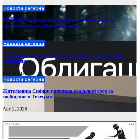
Новости региона
ГУФСИН опроверг информацию о побеге девяти
заключенных под Новосибирском
Авг 5, 2026
Новости региона
Новосибирская область впервые разместит народные
облигации
Авг 3, 2026
Новости региона
Жительница Сибири получила реальный срок за
сообщение в Телеграм
Авг 2, 2026
РЕКЛАМА