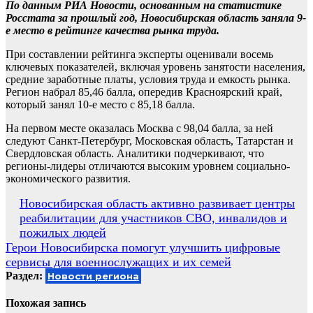
По данным РИА Новости, основанным на статистике
Росстата за прошлый год, Новосибирская область заняла 9-
е место в рейтинге качества рынка труда.
При составлении рейтинга эксперты оценивали восемь
ключевых показателей, включая уровень занятости населения,
средние заработные платы, условия труда и емкость рынка.
Регион набрал 85,46 балла, опередив Красноярский край,
который занял 10-е место с 85,18 балла.
На первом месте оказалась Москва с 98,04 балла, за ней
следуют Санкт-Петербург, Московская область, Татарстан и
Свердловская область. Аналитики подчеркивают, что
регионы-лидеры отличаются высоким уровнем социально-
экономического развития.
Навигация
Новосибирская область активно развивает центры
реабилитации для участников СВО, инвалидов и
по
пожилых людей
записям
Герои Новосибирска помогут улучшить цифровые
сервисы для военнослужащих и их семей
Раздел:
Новости региона
Похожая запись