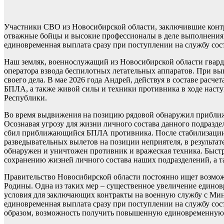
Участники СВО из Новосибирской области, заключившие контр
отважные бойцы и высокие профессионалы в деле выполнения б
единовременная выплата сразу при поступлении на службу сост
Наш земляк, военнослужащий из Новосибирской области гварди
оператора взвода беспилотных летательных аппаратов. При вы
своего дела. В мае 2026 года Андрей, действуя в составе рас
БПЛА, а также живой силы и техники противника в ходе наст
Республики.
Во время выдвижения на позицию рядовой обнаружил приближе
Осознавая угрозу для жизни личного состава данного подразд
сбил приближающийся БПЛА противника. После стабилизации 
разведывательных вылетов на позиции неприятеля, в результат
обнаружен и уничтожен противник и вражеская техника. Быстр
сохранению жизней личного состава наших подразделений, а т
Правительство Новосибирской области постоянно ищет возмож
Родины. Одна из таких мер – существенное увеличение едино
условия для заключающих контракты на военную службу с Мин
единовременная выплата сразу при поступлении на службу сост
образом, возможность получить повышенную единовременную в