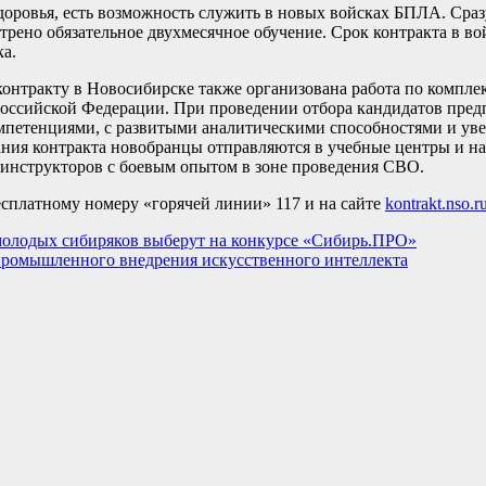
здоровья, есть возможность служить в новых войсках БПЛА. Сра
трено обязательное двухмесячное обучение. Срок контракта в во
а.
контракту в Новосибирске также организована работа по компл
ссийской Федерации. При проведении отбора кандидатов предп
мпетенциями, с развитыми аналитическими способностями и у
ния контракта новобранцы отправляются в учебные центры и н
м инструкторов с боевым опытом в зоне проведения СВО.
есплатному номеру «горячей линии» 117 и на сайте
kontrakt.nso.r
молодых сибиряков выберут на конкурсе «Сибирь.ПРО»
 промышленного внедрения искусственного интеллекта