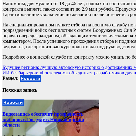
Напомним, для мужчин от 18 до 46 лет, годных по состоянию 
контракта выплата также составит до 2,9 млн рублей. Предусмо
Гарантированное увольнение по желанию после истечения срок
На специализированном пункте отбора на военную службу по 
подразделений войск беспилотных систем Вооруженных Сил Ро
первую очередь гражданам, обладающим технологическими ко
компьютером. После успешного прохождения отбора и подписа
ведомства, где организован курс подготовки под руководство
Подробнее о воинской службе по контракту можно узнать по б
Навигация
Будущее региона: лучшую авторскую историю о достижениях 
ИИ без барьеров: «Ростелеком» объединяет разработчиков для
по
Раздел:
Новости
записям
Похожая запись
Новости
Видеозапись обеспечит прозрачность
выборов в Госдуму в Новосибирской
области