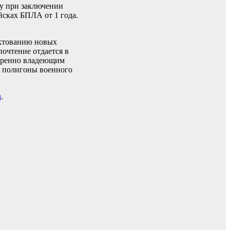
зу при заключении
йсках БПЛА от 1 года.
ектованию новых
очтение отдается в
веренно владеющим
а полигоны военного
u
.