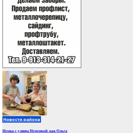
Новости района
Немка с улицы Немецкой: как Ольга