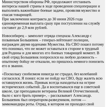
Министерством обороны РФ, продолжают отстаивать
интересы нашей страны в ходе проведения спецоперации и
выполнять важнейшие боевые задачи, проявляя мужество и
спасая товарищей.
При заключении контракта до 30 июня 2026 года
единовременная выплата сразу при поступлении на службу
составит до 2,9 млн рублей.
Новосибирец – замполит отряда спецназа Александр с
позывным Большевик – генерал-лейтенант полиции,
награжден двумя орденами Мужества. На СВО пошел потому
что понимал, что не может оставаться в стороне в трудный
для Родины и для многих его боевых товарищей момент. В
свой отряд Большевик попросился на любую должность –
опытному бойцу не отказали, но пришлось немного понизить
его в звании.
«Поскольку снобизмом никогда не страдал, без колебаний
согласился. Я понял: если не пойду на СВО, буду жалеть всю
оставшуюся жизнь. Привык всегда находиться на острие
исторических событий. Да и воспитывался еще в советской
школе, где преподавали ветераны Великой Отечественной,
было с кого брать пример», – рассказывает Александр.
Большевик был оператором-разведчиком, потом —
замкомандира роты. Отряд, в котором он проходил свой