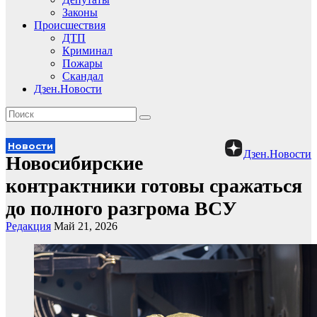
Законы
Происшествия
ДТП
Криминал
Пожары
Скандал
Дзен.Новости
Новости
Дзен.Новости
Новосибирские
контрактники готовы сражаться
до полного разгрома ВСУ
Редакция
Май 21, 2026