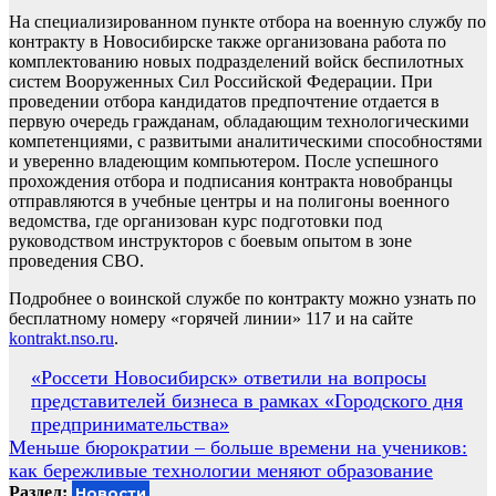
На специализированном пункте отбора на военную службу по
контракту в Новосибирске также организована работа по
комплектованию новых подразделений войск беспилотных
систем Вооруженных Сил Российской Федерации. При
проведении отбора кандидатов предпочтение отдается в
первую очередь гражданам, обладающим технологическими
компетенциями, с развитыми аналитическими способностями
и уверенно владеющим компьютером. После успешного
прохождения отбора и подписания контракта новобранцы
отправляются в учебные центры и на полигоны военного
ведомства, где организован курс подготовки под
руководством инструкторов с боевым опытом в зоне
проведения СВО.
Подробнее о воинской службе по контракту можно узнать по
бесплатному номеру «горячей линии» 117 и на сайте
kontrakt.nso.ru
.
Навигация
«Россети Новосибирск» ответили на вопросы
представителей бизнеса в рамках «Городского дня
по
предпринимательства»
записям
Меньше бюрократии – больше времени на учеников:
как бережливые технологии меняют образование
Раздел:
Новости