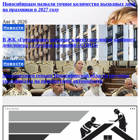
Новосибирцам назвали точное количество выходных дней
на праздники в 2027 году
Авг 8, 2026
Новости
В ЖК «Гренландия» впервые клиентские дни от крупного
девелопера — группы компаний «СОЮЗ»
Авг 7, 2026
Новости
Многодетным семьям Новосибирской области вручены
сертификаты на приобретение автомобилей
Авг 7, 2026
РЕКЛАМА