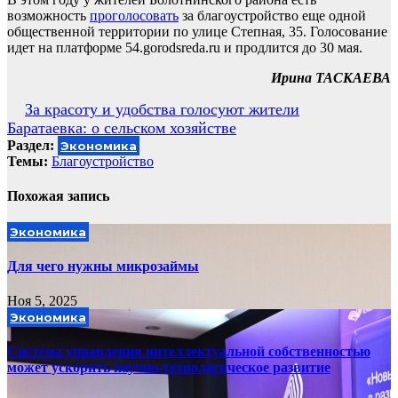
возможность
проголосовать
за благоустройство еще одной
общественной территории по улице Степная, 35. Голосование
идет на платформе 54.gorodsreda.ru и продлится до 30 мая.
Ирина ТАСКАЕВА
Навигация
За красоту и удобства голосуют жители
Баратаевка: о сельском хозяйстве
по
Раздел:
Экономика
записям
Темы:
Благоустройство
Похожая запись
Экономика
Для чего нужны микрозаймы
Ноя 5, 2025
Экономика
Система управления интеллектуальной собственностью
может ускорить научно-технологическое развитие