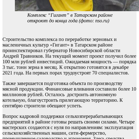
Комплекс “Гигант” в Татарском районе
откроют до конца года (фото: nso.ru)
Строительство комплекса по переработке зерновых и
масленичных культур «Гигант» в Татарском районе
проинспектировал губернатор Новосибирской области
Андрей Травников. На текущий момент проект получил более
100 млн рублей инвестиций. Ожидаемая мощность — порядка
3 тыс. тонн зерна в месяц. К открытию готовятся в декабре
2021 года. На первых порах трудоустроят 70 специалистов.
Также завершается подготовка объекта по производству
мясной продукции. Финансовые вливания составили более 10
миллионов рублей. Осталось достроить автономную
котельную, благоустроить прилегающую территорию. К
сентябрю строители обещают успеть.
Вопрос кадровой поддержки сельхозперерабатывающих
предприятий в районе готовы решать своими силами. Четыре
мастерских создаются с нуля по направлениям: эксплуатация
сельскохозяйственных машин, сити-фермерство,
промышленное садоводство и агрономия. Здесь средства