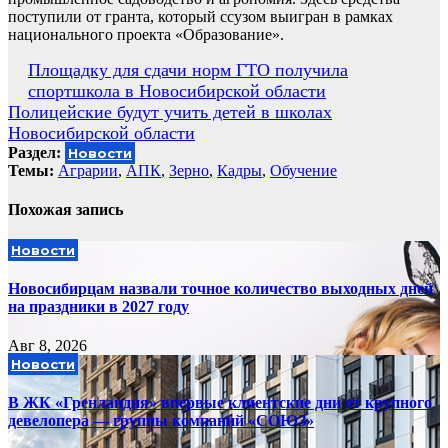
поступили от гранта, который ссузом выигран в рамках
национального проекта «Образование».
Навигация
Площадку для сдачи норм ГТО получила
спортшкола в Новосибирской области
по
Полицейские будут учить детей в школах
записям
Новосибирской области
Раздел:
Новости
Темы:
Аграрии
,
АПК
,
Зерно
,
Кадры
,
Обучение
Похожая запись
Новости
Новосибирцам назвали точное количество выходных дней
на праздники в 2027 году
Авг 8, 2026
Новости
В ЖК «Гренландия» впервые клиентские дни от крупного
девелопера — группы компаний «СОЮЗ»