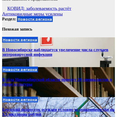
Навигация
КОВИД: заболеваемость растёт
Антиковидные меры усилены
по
Раздел:
Новости региона
записям
Похожая запись
Новости региона
В Новосибирске наблюдается увеличение числа случаев
энтеровирусной инфекции
Авг 7, 2026
Новости региона
В сёла Новосибирской области приедут 20 специалистов в
сфере культуры
Авг 7, 2026
Новости региона
Бердский подросток осужден условно за мошенничество на
3,5 миллиона рублей