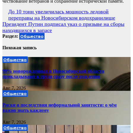
чествование ветеранов и сохранение исторической памяти.
Навигация
До 10 тонн увеличилась мощность ледовой
переправы на Новосибирском водохранилище
по
Президент Путин подписал указ о призыве на сборы
записям
находящихся в запасе
Раздел:
Общество
Похожая запись
Общество
99% новорожденных в Новосибирской области
прикладывают к груди сразу после рождения
Авг 7, 2026
Общество
Риски и последствия неформальной занятости: о чём
важно знать каждому
Авг 7, 2026
Общество