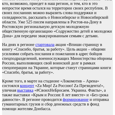
кто, возможно, приедет в наш регион, и тем, кто в это
непростое время остался на территории своих республик. В
своих посланиях можно выразить слова поддержки и
солидарности, рассказать о Новосибирске и Новосибирской
области. Уже 525 писем направлены в Ростов-на-Дону в
Ростовскую региональную детскую молодежную
общественную организацию «Содружество детей и молодежи
Дона» для передачи эвакуированным семьям с детьми.
На днях в регионе
стартовала
акция «Впиши страницу в
книгу «Спасибо, братья, за работу». Цель акции – общими
усилиями собрать послания и пожелания в адрес бойцов
спецподразделений, военнослужащих Министерства обороны
России, выполняющих свой воинский долг в рамках
спецоперации на Украине, которые станут страницами книги
«Спасибо, братья, за работу».
Кроме того, в марте на стадионе «Локомотив – Арена»
состоялся
концерт
«Zа Мир! Zа Россию! Zа Президента!»,
уличная
выставка
«#СвоихНеБросаем. Украина. Факты», а
также выставки «Крым и Россия: 8 лет вместе» и «Без срока
давности». В регионе проводится
формирование
и отправка
гуманитарных грузов и сбор денежных средств в фонд
помощи жителям Донбасса.