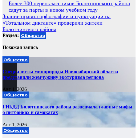
Навигация
Более 300 первоклассников Болотнинского района
сядут за парты в новом учебном году
по
Знание правил орфографии и пунктуации на
записям
«Тотальном диктанте» проверили жители
Болотнинского района
Раздел:
Общество
Похожая запись
Общество
Специалисты минприроды Новосибирской области
представили жемчужину экотуризма региона
Авг 1, 2026
Общество
ГИБДД Болотнинского района развенчала главные мифы
о питбайках и самокатах
Авг 1, 2026
Общество