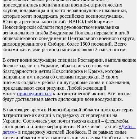
присоединились воспитанники военно-патриотических
клубов, юнармейцы и просто неравнодушные школьники,
которые хотят поддержать российских военнослужащих.
Юнкоры регионального штаба ВВПОД «Юнармия»
Новосибирской области под руководством начальника
регионального штаба Владимира Попкова передали в штаб
общевойскового объединения Центрального военного округа,
дислоцированного в Сибири, более 1500 посланий. Всего
юными жителями региона написано около 2 тысяч писем.
В ответ военнослужащие спецназа Росгвардии, выполняющие
боевые задачи на Украине, обратились со словами
благодарности к детям Новосибирска и Крыма, которые
направили им письма со словами поддержки. В своих
письмах солдатам ребята пишут добрые слова и пожелания,
прикладывают свои рисунки. Любой желающий
может
присоединиться
к патриотической акции. Все письма
будут доставлены в места дислокации военнослужащих.
В настоящее время в Новосибирской области проходит серия
патриотических акций в поддержку спецоперации на
Украине. Состоялась уже почти тысяча акций – флешмобы,
автопробеги и иные мероприятия. В их числе – акция
«Дети –
детям»
в поддержку жителей Донбасса. В ее рамках юные
жители области могут написать письма детям Донбасса – тем,