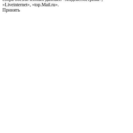
«Liveinternet», «top.Mail.ru».
Принять