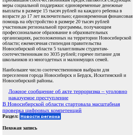
меры социальной поддержки: единовременные денежные
выплаты в размере 15 тысяч рублей на каждого ребенка в
возрасте до 17 лет включительно; единовременная финансовая
помощь на обустройство в размере 20 тысяч рублей
участникам региональной программы, получающим
профессиональное образование в образовательных
организациях, расположенных на территории Новосибирской
области; ежемесячная стипендия правительства
Новосибирской области 5 талантливым студентам-
соотечественникам по 3035 рублей; горячее питание для
школьников из многодетных и малоимущих семей.
Наибольшее число соотечественников выбрали для
переселения города Новосибирск и Бердск, Искитимский и
Новосибирский районы.
Навигация
Ложное сообщение об акте терроризма – уголовно
наказуемое преступление
по
В Новосибирской области стартовала масштабная
записям
проверка цифровых компетенций
Раздел:
Новости региона
Похожая запись