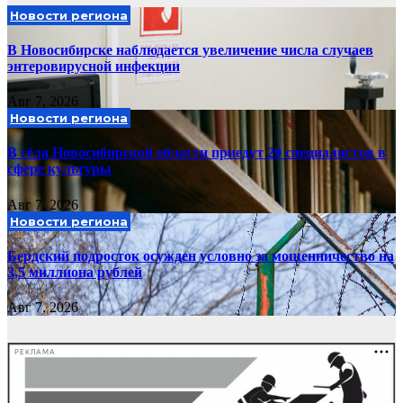
Новости региона
В Новосибирске наблюдается увеличение числа случаев
энтеровирусной инфекции
Авг 7, 2026
Новости региона
В сёла Новосибирской области приедут 20 специалистов в
сфере культуры
Авг 7, 2026
Новости региона
Бердский подросток осужден условно за мошенничество на
3,5 миллиона рублей
Авг 7, 2026
РЕКЛАМА