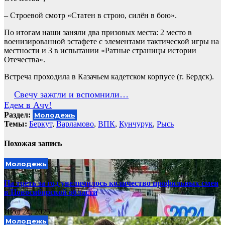
– Строевой смотр «Статен в строю, силён в бою».
По итогам наши заняли два призовых места: 2 место в
военизированной эстафете с элементами тактической игры на
местности и 3 в испытании «Ратные страницы истории
Отечества».
Встреча проходила в Казачьем кадетском корпусе (г. Бердск).
Навигация
Свечу зажгли и вспомнили…
Едем в Ачу!
по
Раздел:
Молодежь
записям
Темы:
Беркут
,
Варламово
,
ВПК
,
Кунчурук
,
Рысь
Похожая запись
Молодежь
На треть за год увеличилось количество профильных смен
в Новосибирской области
Июл 24, 2025
Молодежь