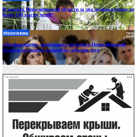
В лагерях Новосибирской области за два месяца отдохнули
более 100 тысяч детей
Июл 23, 2025
Молодежь
«Профразвитие» приглашает молодёжь Новосибирской
области на главное карьерное событие лета
Июл 11, 2025
РЕКЛАМА