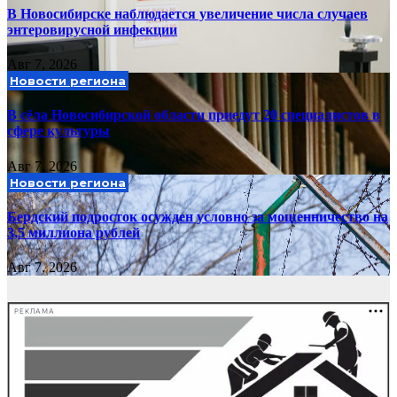
В Новосибирске наблюдается увеличение числа случаев
энтеровирусной инфекции
Авг 7, 2026
Новости региона
В сёла Новосибирской области приедут 20 специалистов в
сфере культуры
Авг 7, 2026
Новости региона
Бердский подросток осужден условно за мошенничество на
3,5 миллиона рублей
Авг 7, 2026
РЕКЛАМА