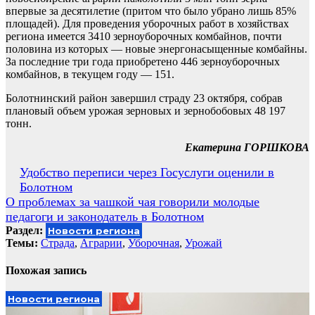
впервые за десятилетие (притом что было убрано лишь 85%
площадей). Для проведения уборочных работ в хозяйствах
региона имеется 3410 зерноуборочных комбайнов, почти
половина из которых — новые энергонасыщенные комбайны.
За последние три года приобретено 446 зерноуборочных
комбайнов, в текущем году — 151.
Болотнинский район завершил страду 23 октября, собрав
плановый объем урожая зерновых и зернобобовых 48 197
тонн.
Екатерина ГОРШКОВА
Навигация
Удобство переписи через Госуслуги оценили в
Болотном
по
О проблемах за чашкой чая говорили молодые
записям
педагоги и законодатель в Болотном
Раздел:
Новости региона
Темы:
Cтрада
,
Аграрии
,
Уборочная
,
Урожай
Похожая запись
Новости региона