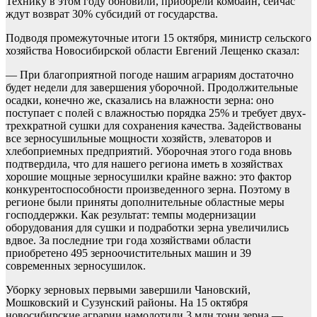
Технику в этом году обновили, приобрели комбайн, сейчас
ждут возврат 30% субсидий от государства.
Подводя промежуточные итоги 15 октября, министр сельского
хозяйства Новосибирской области Евгений Лещенко сказал:
— При благоприятной погоде нашим аграриям достаточно
будет недели для завершения уборочной. Продолжительные
осадки, конечно же, сказались на влажности зерна: оно
поступает с полей с влажностью порядка 25% и требует двух-
трехкратной сушки для сохранения качества. Задействованы
все зерносушильные мощности хозяйств, элеваторов и
хлебоприемных предприятий. Уборочная этого года вновь
подтвердила, что для нашего региона иметь в хозяйствах
хорошие мощные зерносушилки крайне важно: это фактор
конкурентоспособности произведенного зерна. Поэтому в
регионе были приняты дополнительные областные меры
господдержки. Как результат: темпы модернизации
оборудования для сушки и подработки зерна увеличились
вдвое. За последние три года хозяйствами области
приобретено 495 зерноочистительных машин и 39
современных зерносушилок.
Уборку зерновых первыми завершили Чановский,
Мошковский и Сузунский районы. На 15 октября
новосибирские аграрии намолотили 3 млн тонн зерна —