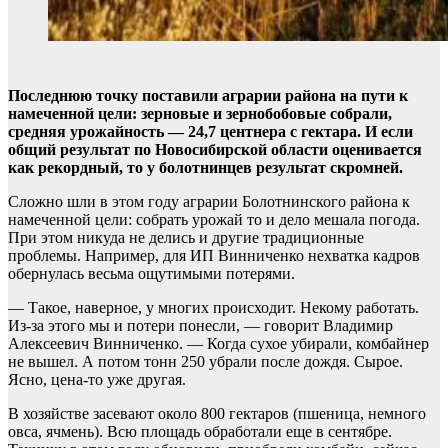
Последнюю точку поставили аграрии района на пути к
намеченной цели: зерновые и зернобобовые собрали,
средняя урожайность — 24,7 центнера с гектара. И если
общий результат по Новосибирской области оценивается
как рекордный, то у болотнинцев результат скромней.
Сложно шли в этом году аграрии Болотнинского района к
намеченной цели: собрать урожай то и дело мешала погода.
При этом никуда не делись и другие традиционные
проблемы. Например, для ИП Винниченко нехватка кадров
обернулась весьма ощутимыми потерями.
— Такое, наверное, у многих происходит. Некому работать.
Из-за этого мы и потери понесли, — говорит Владимир
Алексеевич Винниченко. — Когда сухое убирали, комбайнер
не вышел. А потом тонн 250 убрали после дождя. Сырое.
Ясно, цена-то уже другая.
В хозяйстве засевают около 800 гектаров (пшеница, немного
овса, ячмень). Всю площадь обработали еще в сентябре.