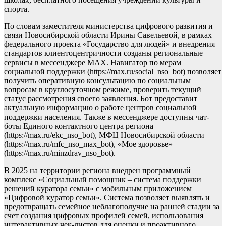
спорта.
По словам заместителя министерства цифрового развития и
связи Новосибирской области Ирины Савельевой, в рамках
федерального проекта «Государство для людей» и внедрения
стандартов клиентоцентричности созданы региональные
сервисы в мессенджере MAX. Навигатор по мерам
социальной поддержки (https://max.ru/social_nso_bot) позволяет
получить оперативную консультацию по социальным
вопросам в круглосуточном режиме, проверить текущий
статус рассмотрения своего заявления. Бот предоставит
актуальную информацию о работе центров социальной
поддержки населения. Также в мессенджере доступны чат-
боты Единого контактного центра региона
(https://max.ru/ekc_nso_bot), МФЦ Новосибирской области
(https://max.ru/mfc_nso_max_bot), «Мое здоровье»
(https://max.ru/minzdrav_nso_bot).
В 2025 на территории региона внедрен программный
комплекс «Социальный помощник – система поддержки
решений куратора семьи» с мобильным приложением
«Цифровой куратор семьи». Система позволяет выявлять и
предотвращать семейное неблагополучие на ранней стадии за
счет создания цифровых профилей семей, использования
интерактивных чек-листов для оценки и проактивного