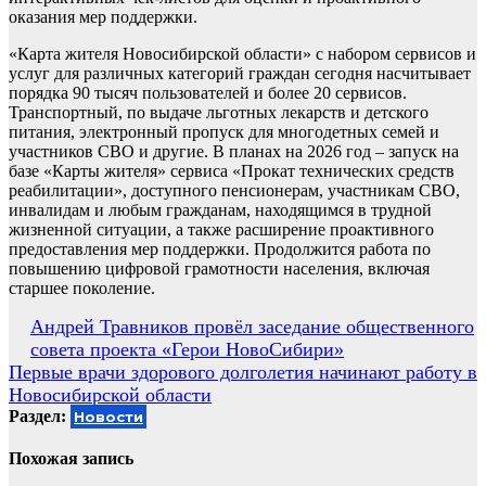
оказания мер поддержки.
«Карта жителя Новосибирской области» с набором сервисов и
услуг для различных категорий граждан сегодня насчитывает
порядка 90 тысяч пользователей и более 20 сервисов.
Транспортный, по выдаче льготных лекарств и детского
питания, электронный пропуск для многодетных семей и
участников СВО и другие. В планах на 2026 год – запуск на
базе «Карты жителя» сервиса «Прокат технических средств
реабилитации», доступного пенсионерам, участникам СВО,
инвалидам и любым гражданам, находящимся в трудной
жизненной ситуации, а также расширение проактивного
предоставления мер поддержки. Продолжится работа по
повышению цифровой грамотности населения, включая
старшее поколение.
Навигация
Андрей Травников провёл заседание общественного
совета проекта «Герои НовоСибири»
по
Первые врачи здорового долголетия начинают работу в
записям
Новосибирской области
Раздел:
Новости
Похожая запись