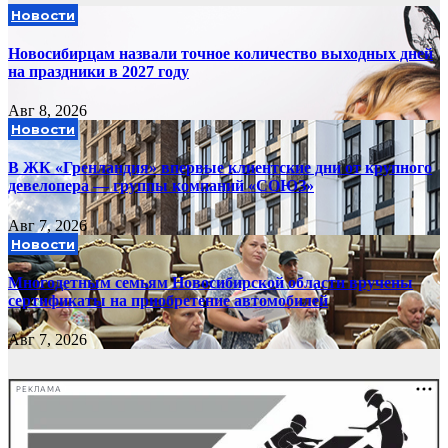
Новости
Новосибирцам назвали точное количество выходных дней
на праздники в 2027 году
Авг 8, 2026
Новости
В ЖК «Гренландия» впервые клиентские дни от крупного
девелопера — группы компаний «СОЮЗ»
Авг 7, 2026
Новости
Многодетным семьям Новосибирской области вручены
сертификаты на приобретение автомобилей
Авг 7, 2026
РЕКЛАМА