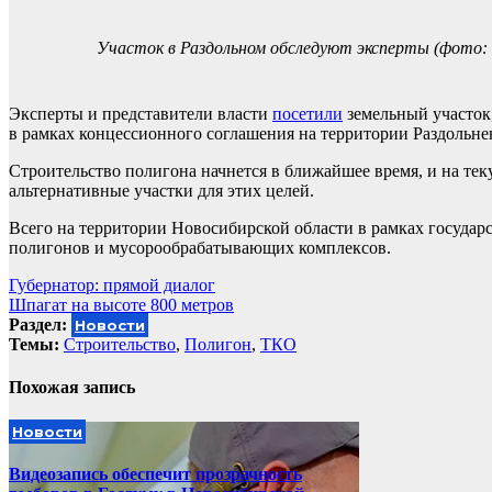
Участок в Раздольном обследуют эксперты (фото: n
Эксперты и представители власти
посетили
земельный участок
в рамках концессионного соглашения на территории Раздольне
Строительство полигона начнется в ближайшее время, и на те
альтернативные участки для этих целей.
Всего на территории Новосибирской области в рамках государс
полигонов и мусорообрабатывающих комплексов.
Навигация
Губернатор: прямой диалог
Шпагат на высоте 800 метров
по
Раздел:
Новости
записям
Темы:
Cтроительство
,
Полигон
,
ТКО
Похожая запись
Новости
Видеозапись обеспечит прозрачность