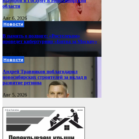
выборов в Госдуму в Новосибирской
области
Авг 6, 2026
Новости
В память о подвиге: «Ростелеком»
проведет кибертурнир «Битва за Москву»
Авг 6, 2026
Новости
Андрей Травников поблагодарил
новосибирских строителей за вклад в
развитие региона
Авг 5, 2026
РЕКЛАМА