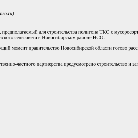
so.ru)
, предполагаемый для строительства полигона ТКО с мусоросо
нского сельсовета в Новосибирском районе НСО.
кущий момент правительство Новосибирской области готово расс
твенно-частного партнерства предусмотрено строительство и за