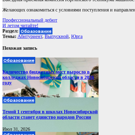
Желающих ознакомиться с условиями поступления и направлени
Навигация
Профессиональный дебют
И летом читайте!
по
Раздел:
Образование
записям
Темы:
Абитуриент
,
Выпускной
,
Юрга
Похожая запись
Образование
Количество бюджетных мест выросло в
колледжах Новосибирской области в 2026
году
Авг 4, 2026
Образование
Темой 1 сентября в школах Новосибирской
области станет единство народов России
Июл 31, 2026
Образование