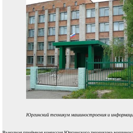
Юргинский техникум машиностроения и информаци
Выездная приёмная комиссия Юргинского техникума машинос