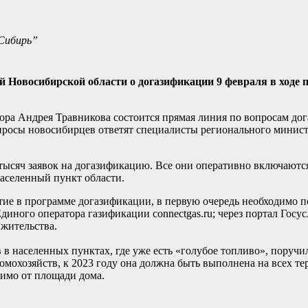
 Сибирь”
Новосибирской области о догазификации 9 февраля в ходе 
атора Андрея Травникова состоится прямая линия по вопросам до
опросы новосибирцев ответят специалисты регионального минис
тысяч заявок на догазификацию. Все они оперативно включаютс
населенный пункт области.
стие в программе догазификации, в первую очередь необходимо п
иного оператора газификации connectgas.ru; через портал Госус
жительства.
в населенных пунктах, где уже есть «голубое топливо», поручи
мохозяйств, к 2023 году она должна быть выполнена на всех тер
симо от площади дома.