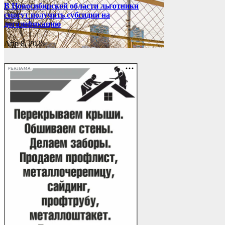
В Новосибирской области льготники
смогут получить субсидии на
догазификацию
Апр 8, 2025
РЕКЛАМА