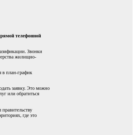
прямой телефонной
газификации. Звонки
терства жилищно-
я в план-график
одать заявку. Это можно
луг или обратиться
л правительству
риториях, где это