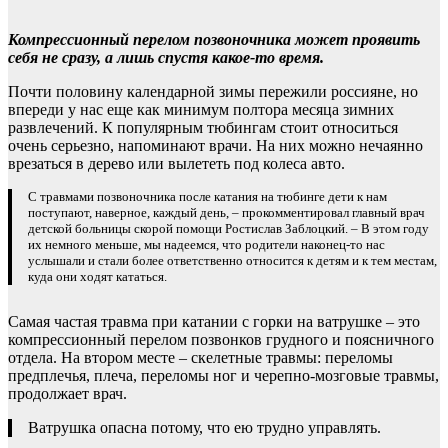
Компрессионный перелом позвоночника может проявить
себя не сразу, а лишь спустя какое-то время.
Почти половину календарной зимы пережили россияне, но
впереди у нас еще как минимум полтора месяца зимних
развлечений. К популярным тюбингам стоит относиться
очень серьезно, напоминают врачи. На них можно нечаянно
врезаться в дерево или вылететь под колеса авто.
С травмами позвоночника после катания на тюбинге дети к нам
поступают, наверное, каждый день, – прокомментировал главный врач
детской больницы скорой помощи Ростислав Заблоцкий. – В этом году
их немного меньше, мы надеемся, что родители наконец-то нас
услышали и стали более ответственно относится к детям и к тем местам,
куда они ходят кататься.
Самая частая травма при катании с горки на ватрушке – это
компрессионный перелом позвонков грудного и поясничного
отдела. На втором месте – скелетные травмы: переломы
предплечья, плеча, переломы ног и черепно-мозговые травмы,
продолжает врач.
Ватрушка опасна потому, что ею трудно управлять.