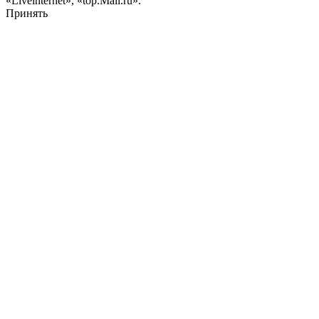
«Liveinternet», «top.Mail.ru».
Принять