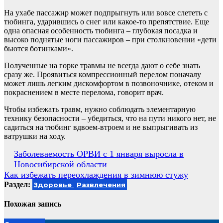
На ухабе пассажир может подпрыгнуть или вовсе слететь с
тюбинга, ударившись о снег или какое-то препятствие. Еще
одна опасная особенность тюбинга – глубокая посадка и
высоко поднятые ноги пассажиров – при столкновении «дети
бьются ботинками».
Полученные на горке травмы не всегда дают о себе знать
сразу же. Проявиться компрессионный перелом поначалу
может лишь легким дискомфортом в позвоночнике, отеком и
покраснением в месте перелома, говорит врач.
Чтобы избежать травм, нужно соблюдать элементарную
технику безопасности – убедиться, что на пути никого нет, не
садиться на тюбинг вдвоем-втроем и не выпрыгивать из
ватрушки на ходу.
Навигация
Заболеваемость ОРВИ с 1 января выросла в
Новосибирской области
по
Как избежать переохлаждения в зимнюю стужу
записям
Раздел:
Здоровье
Развлечения
Похожая запись