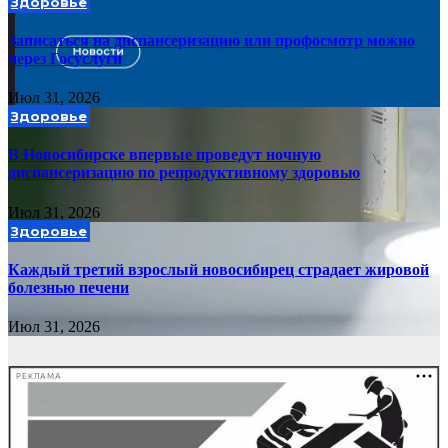
Здоровье
Записаться на диспансеризацию или профосмотр можно
через Госуслуги
Июл 31, 2026
Здоровье
В Новосибирске впервые проведут ночную
диспансеризацию по репродуктивному здоровью
Июл 31, 2026
Здоровье
Каждый третий взрослый новосибирец страдает жировой
болезнью печени
Июл 31, 2026
РЕКЛАМА