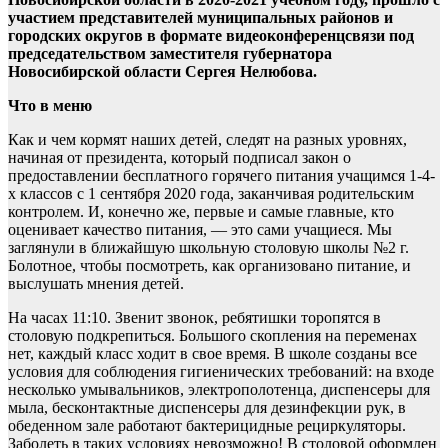
участием представителей муниципальных районов и
городских округов в формате видеоконференцсвязи под
председательством заместителя губернатора
Новосибирской области Сергея Нелюбова.
Что в меню
Как и чем кормят наших детей, следят на разных уровнях,
начиная от президента, который подписал закон о
предоставлении бесплатного горячего питания учащимся 1-4-
х классов с 1 сентября 2020 года, заканчивая родительским
контролем. И, конечно же, первые и самые главные, кто
оценивает качество питания, — это сами учащиеся. Мы
заглянули в ближайшую школьную столовую школы №2 г.
Болотное, чтобы посмотреть, как организовано питание, и
выслушать мнения детей.
На часах 11:10. Звенит звонок, ребятишки торопятся в
столовую подкрепиться. Большого скопления на переменах
нет, каждый класс ходит в свое время. В школе созданы все
условия для соблюдения гигиенических требований: на входе
несколько умывальников, электрополотенца, диспенсеры для
мыла, бесконтактные диспенсеры для дезинфекции рук, в
обеденном зале работают бактерицидные рециркуляторы.
Заболеть в таких условиях невозможно! В столовой оформлен