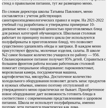
стенд о правильном питании, тут же размещено меню.
По словам директора школы Татьяны Павлович, меню
составляется с учетом действующих
санитарноэпидемиологических правил и норм. На 2021-2022
учебный год разработаны и утверждены примерные 10-
дневные меню с пищевой ценностью приготовляемых блюд
для разных категорий обучающихся. Школьная столовая
работает по принципу полного цикла (не используются
полуфабрикаты в приготовлении блюд), что позволяет
существенно удешевлять обеды и завтраки. В каждом меню
присутствуют фрукты, молочные изделия, салаты. В школе
№2 самое большое количество учащихся по району — 956.
Сбалансированное питание получает 95% детей. Справиться с
большим фронтом работы восьми работникам столовой
помогает специальное оборудование: пароконвектомат,
морозильная камера, посудомоечная машина,
картофелечистка, мясорубка. Достаточное количество
холодильного оборудования позволяет делать запас продуктов
в нужных объемах, именно поэтому отступлений от
утвержденного меню практически не бывает. Приобретенное
новое оборудование дает возможность готовить блюда в
соответствии с современными представлениями о здоровом
питании. Школа не использует полуфабрикаты, именно
поэтому дети питаются практически как дома.