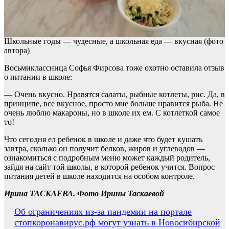
Школьные годы — чудесные, а школьная еда — вкусная (фото
автора)
Восьмиклассница Софья Фирсова тоже охотно оставила отзыв
о питании в школе:
— Очень вкусно. Нравятся салаты, рыбные котлеты, рис. Да, в
принципе, все вкусное, просто мне больше нравится рыба. Не
очень люблю макароны, но в школе их ем. С котлеткой самое
то!
Что сегодня ел ребенок в школе и даже что будет кушать
завтра, сколько он получит белков, жиров и углеводов —
ознакомиться с подробным меню может каждый родитель,
зайдя на сайт той школы, в которой ребенок учится. Вопрос
питания детей в школе находится на особом контроле.
Ирина ТАСКАЕВА. Фото Ирины Таскаевой
Навигация
Об ограничениях из-за пандемии на портале
стопкоронавирус.рф могут узнать в Новосибирской
по