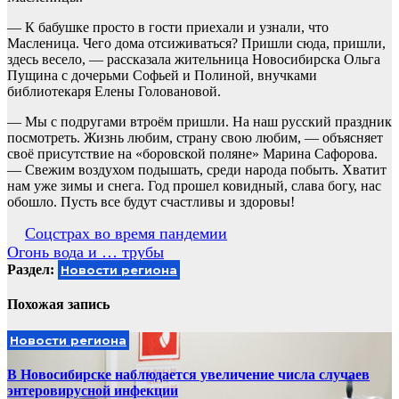
— К бабушке просто в гости приехали и узнали, что
Масленица. Чего дома отсиживаться? Пришли сюда, пришли,
здесь весело, — рассказала жительница Новосибирска Ольга
Пущина с дочерьми Софьей и Полиной, внучками
библиотекаря Елены Головановой.
— Мы с подругами втроём пришли. На наш русский праздник
посмотреть. Жизнь любим, страну свою любим, — объясняет
своё присутствие на «боровской поляне» Марина Сафорова.
— Свежим воздухом подышать, среди народа побыть. Хватит
нам уже зимы и снега. Год прошел ковидный, слава богу, нас
обошло. Пусть все будут счастливы и здоровы!
Навигация
Соцстрах во время пандемии
Огонь вода и … трубы
по
Раздел:
Новости региона
записям
Похожая запись
Новости региона
В Новосибирске наблюдается увеличение числа случаев
энтеровирусной инфекции