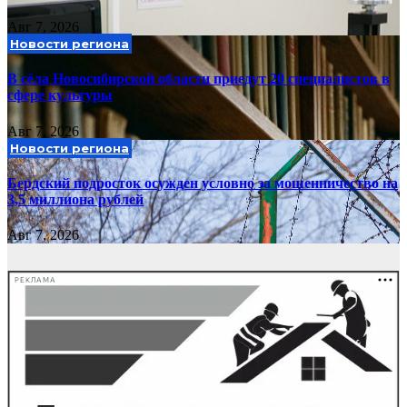
Авг 7, 2026
Новости региона
В сёла Новосибирской области приедут 20 специалистов в
сфере культуры
Авг 7, 2026
Новости региона
Бердский подросток осужден условно за мошенничество на
3,5 миллиона рублей
Авг 7, 2026
РЕКЛАМА