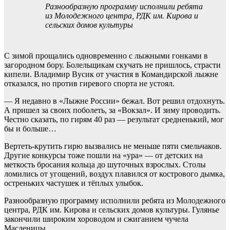
Разнообразную программу исполнили ребята
из Молодежного центра, РДК им. Кирова и
сельских домов культуры
С зимой прощались одновременно с лыжными гонками в
загородном бору. Болельщикам скучать не пришлось, страсти
кипели. Владимир Вусик от участия в Командирской лыжне
отказался, но против гиревого спорта не устоял.
— Я недавно в «Лыжне России» бежал. Вот решил отдохнуть.
А пришел за своих поболеть, за «Вокзал». И зиму проводить.
Честно сказать, по гирям 40 раз — результат средненький, мог
бы и больше…
Вертеть-крутить гирю вызвались не меньше пяти смельчаков.
Другие конкурсы тоже пошли на «ура» — от детских на
меткость бросания кольца до шуточных взрослых. Столы
ломились от угощений, воздух плавился от кострового дымка,
остреньких частушек и тёплых улыбок.
Разнообразную программу исполнили ребята из Молодежного
центра, РДК им. Кирова и сельских домов культуры. Гулянье
закончили широким хороводом и сжиганием чучела
Масленицы.