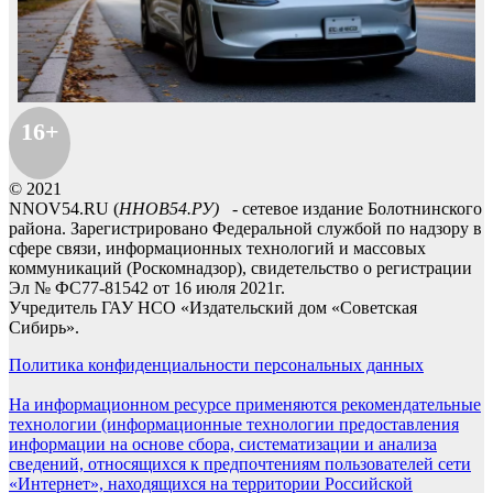
16+
© 2021
NNOV54.RU (
ННОВ54.РУ)
- сетевое издание Болотнинского
района. Зарегистрировано Федеральной службой по надзору в
сфере связи, информационных технологий и массовых
коммуникаций (Роскомнадзор), свидетельство о регистрации
Эл № ФС77-81542 от 16 июля 2021г.
Учредитель ГАУ НСО «Издательский дом «Советская
Сибирь».
Политика конфиденциальности персональных данных
На информационном ресурсе применяются рекомендательные
технологии (информационные технологии предоставления
информации на основе сбора, систематизации и анализа
сведений, относящихся к предпочтениям пользователей сети
«Интернет», находящихся на территории Российской