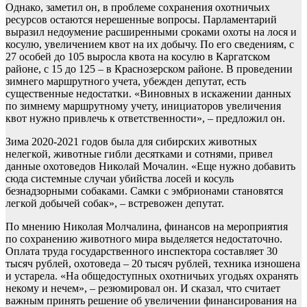
Однако, заметил он, в проблеме сохранения охотничьих
ресурсов остаются нерешенные вопросы. Парламентарий
выразил недоумение расширенными сроками охоты на лося и
косулю, увеличением квот на их добычу. По его сведениям, с
27 особей до 105 выросла квота на косулю в Каргатском
районе, с 15 до 125 – в Краснозерском районе. В проведении
зимнего маршрутного учета, убежден депутат, есть
существенные недостатки. «Виновных в искажении данных
по зимнему маршрутному учету, инициаторов увеличения
квот нужно привлечь к ответственности», – предложил он.
Зима 2020-2021 годов была для сибирских животных
нелегкой, животные гибли десятками и сотнями, привел
данные охотоведов Николай Мочалин. «Еще нужно добавить
сюда системные случаи убийства лосей и косуль
безнадзорными собаками. Самки с эмбрионами становятся
легкой добычей собак», – встревожен депутат.
По мнению Николая Молчалина, финансов на мероприятия
по сохранению животного мира выделяется недостаточно.
Оплата труда государственного инспектора составляет 30
тысяч рублей, охотоведа – 20 тысяч рублей, техника изношена
и устарела. «На общедоступных охотничьих угодьях охранять
некому и нечем», – резюмировал он. И сказал, что считает
важным принять решение об увеличении финансирования на