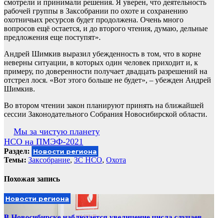
смотрели и принимали решения. Я уверен, что деятельность
рабочей группы в Заксобрании по охоте и сохранению
охотничьих ресурсов будет продолжена. Очень много
вопросов ещё остается, и до второго чтения, думаю, дельные
предложения еще поступят».
Андрей Шимкив выразил убежденность в том, что в корне
неверны ситуации, в которых один человек приходит и, к
примеру, по доверенности получает двадцать разрешений на
отстрел лося. «Вот этого больше не будет», – убежден Андрей
Шимкив.
Во втором чтении закон планируют принять на ближайшей
сессии Законодательного Собрания Новосибирской области.
Навигация
Мы за чистую планету
НСО на ПМЭФ-2021
по
Раздел:
Новости региона
записям
Темы:
Заксобрание
,
ЗС НСО
,
Охота
Похожая запись
Новости региона
В Новосибирске наблюдается увеличение числа случаев