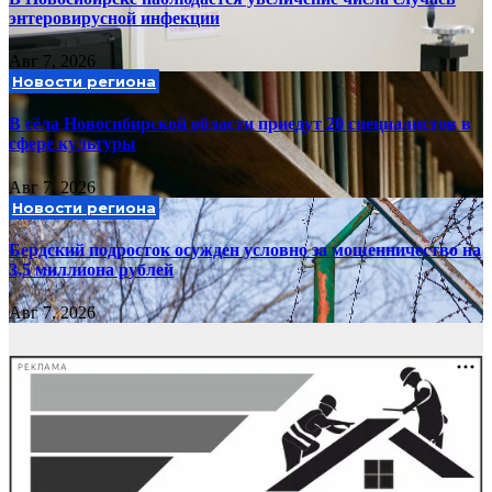
энтеровирусной инфекции
Авг 7, 2026
Новости региона
В сёла Новосибирской области приедут 20 специалистов в
сфере культуры
Авг 7, 2026
Новости региона
Бердский подросток осужден условно за мошенничество на
3,5 миллиона рублей
Авг 7, 2026
РЕКЛАМА