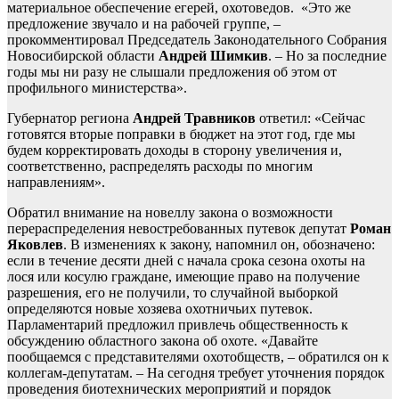
материальное обеспечение егерей, охотоведов. «Это же
предложение звучало и на рабочей группе, –
прокомментировал Председатель Законодательного Собрания
Новосибирской области
Андрей Шимкив
. – Но за последние
годы мы ни разу не слышали предложения об этом от
профильного министерства».
Губернатор региона
Андрей Травников
ответил: «Сейчас
готовятся вторые поправки в бюджет на этот год, где мы
будем корректировать доходы в сторону увеличения и,
соответственно, распределять расходы по многим
направлениям».
Обратил внимание на новеллу закона о возможности
перераспределения невостребованных путевок депутат
Роман
Яковлев
. В изменениях к закону, напомнил он, обозначено:
если в течение десяти дней с начала срока сезона охоты на
лося или косулю граждане, имеющие право на получение
разрешения, его не получили, то случайной выборкой
определяются новые хозяева охотничьих путевок.
Парламентарий предложил привлечь общественность к
обсуждению областного закона об охоте. «Давайте
пообщаемся с представителями охотобществ, – обратился он к
коллегам-депутатам. – На сегодня требует уточнения порядок
проведения биотехнических мероприятий и порядок