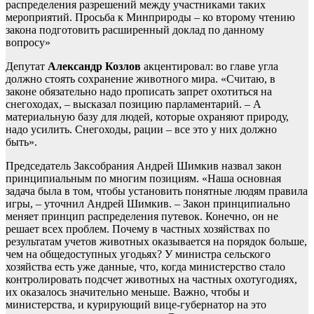
распределения разрешений между участниками таких
мероприятий. Просьба к Минприроды – ко второму чтению
закона подготовить расширенный доклад по данному
вопросу»
Депутат
Александр Козлов
акцентировал: во главе угла
должно стоять сохранение животного мира. «Считаю, в
законе обязательно надо прописать запрет охотиться на
снегоходах, – высказал позицию парламентарий. – А
материальную базу для людей, которые охраняют природу,
надо усилить. Снегоходы, рации – все это у них должно
быть».
Председатель Заксобрания Андрей Шимкив назвал закон
принципиальным по многим позициям. «Наша основная
задача была в том, чтобы установить понятные людям правила
игры, – уточнил Андрей Шимкив. – Закон принципиально
меняет принцип распределения путевок. Конечно, он не
решает всех проблем. Почему в частных хозяйствах по
результатам учетов животных оказывается на порядок больше,
чем на общедоступных угодьях? У министра сельского
хозяйства есть уже данные, что, когда министерство стало
контролировать подсчет животных на частных охотугодиях,
их оказалось значительно меньше. Важно, чтобы и
министерства, и курирующий вице-губернатор на это