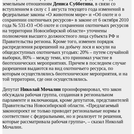
земельным отношениям
Дениса Субботина
, в связи со
вступлением в силу с 1 августа текущего года изменений в
федеральные законы «О животном мире» и «Об охоте и о
сохранении охотничьих ресурсов» в законе от 6 октября 2010
года № 531-ОЗ «Об охоте и сохранении охотничьих ресурсов
на территории Новосибирской области» уточнены
полномочия высшего должностного лица субъекта РФ и
Правительства региона. Кроме того, изменен порядок
распределения разрешений на добычу лося и косули на
общедоступных охотничьих угодьях: 20% – путем случайной
выборки, 80% – между теми, кто принимал участие в
биотехнических мероприятиях. Причем в последнем случае
разрешения выдаются на вид охотничьего ресурса, по
которым осуществлялись биотехнические мероприятия, и на
той территории, где они осуществлялись.
Депутат
Николай Мочалин
проинформировал, что закон
обсуждала рабочая группа, созданная в региональном
парламенте и включающая, кроме депутатов, представителей
Правительства Новосибирской области. «Предлагаемый
законопроект не только приводит региональные нормы в
соответствие с федеральными, но и реализует те решения,
которые рассматривала рабочая группа», – сказал Николай
Мочалин.