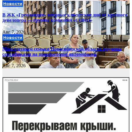
Новости
В ЖК «Гренландия» впервые клиентские дни от крупного
девелопера — группы компаний «СОЮЗ»
Авг 7, 2026
Новости
Многодетным семьям Новосибирской области вручены
сертификаты на приобретение автомобилей
Авг 7, 2026
РЕКЛАМА