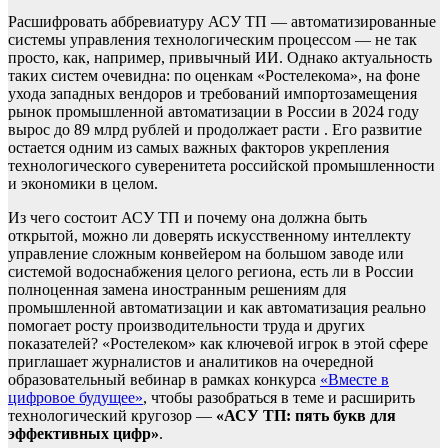
Расшифровать аббревиатуру АСУ ТП — автоматизированные
системы управления технологическим процессом — не так
просто, как, например, привычный ИИ. Однако актуальность
таких систем очевидна: по оценкам «Ростелекома», на фоне
ухода западных вендоров и требований импортозамещения
рынок промышленной автоматизации в России в 2024 году
вырос до 89 млрд рублей и продолжает расти . Его развитие
остается одним из самых важных факторов укрепления
технологического суверенитета российской промышленности
и экономики в целом.
Из чего состоит АСУ ТП и почему она должна быть
открытой, можно ли доверять искусственному интеллекту
управление сложным конвейером на большом заводе или
системой водоснабжения целого региона, есть ли в России
полноценная замена иностранным решениям для
промышленной автоматизации и как автоматизация реально
помогает росту производительности труда и других
показателей? «Ростелеком» как ключевой игрок в этой сфере
приглашает журналистов и аналитиков на очередной
образовательный вебинар в рамках конкурса
«Вместе в
цифровое будущее»
, чтобы разобраться в теме и расширить
технологический кругозор —
«АСУ ТП: пять букв для
эффективных цифр»
.