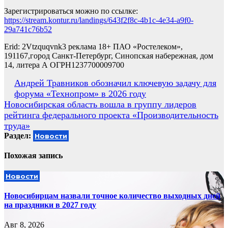
Зарегистрироваться можно по ссылке:
https://stream.kontur.ru/landings/643f2f8c-4b1c-4e34-a9f0-
29a741c76b52
Erid: 2Vtzquqvnk3 реклама 18+ ПАО «Ростелеком»,
191167,город Санкт-Петербург, Синопская набережная, дом
14, литера А ОГРН1237700009700
Навигация
Андрей Травников обозначил ключевую задачу для
форума «Технопром» в 2026 году
по
Новосибирская область вошла в группу лидеров
записям
рейтинга федерального проекта «Производительность
труда»
Раздел:
Новости
Похожая запись
Новости
Новосибирцам назвали точное количество выходных дней
на праздники в 2027 году
Авг 8, 2026