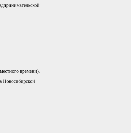
редпринимательской
 местного времени).
ва Новосибирской