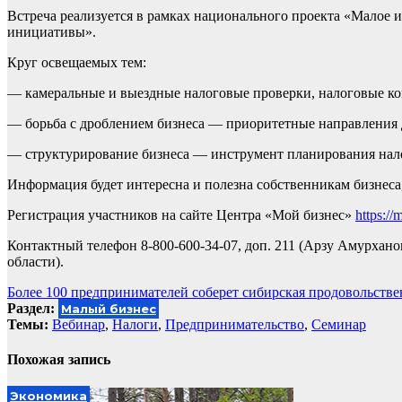
Встреча реализуется в рамках национального проекта «Малое
инициативы».
Круг освещаемых тем:
— камеральные и выездные налоговые проверки, налоговые ко
— борьба с дроблением бизнеса — приоритетные направления д
— структурирование бизнеса — инструмент планирования нало
Информация будет интересна и полезна собственникам бизнеса
Регистрация участников на сайте Центра «Мой бизнес»
https://
Контактный телефон 8-800-600-34-07, доп. 211 (Арзу Амурха
области).
Навигация
Более 100 предпринимателей соберет сибирская продовольстве
Раздел:
Малый бизнес
по
Темы:
Вебинар
,
Налоги
,
Предпринимательство
,
Семинар
записям
Похожая запись
Экономика