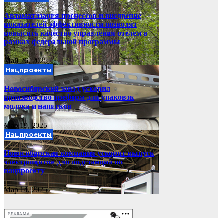
Автоматизация процессов и внедрение
показателей эффективности позволят
повысить качество управления отелем в
рамках федеральной программы
Май 26, 2025
Нацпроекты
Новосибирский завод ускорил
производство преформ для упаковок
молока и напитков
Мар 19, 2025
Нацпроекты
Новосибирская компания ускорит выпуск
электрощитов для подстанций по
нацпроекту
Мар 14, 2025
РЕКЛАМА