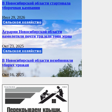
В Новосибирской области стартовала
уборочная кампания
Июл 29, 2026
Сельское хозяйство
Аграрии Новосибирской области
намолотили почти три млн тонн зерна
Окт 23, 2025
Сельское хозяйство
В Новосибирской области возобновили
уборку урожая
Окт 16, 2025
РЕКЛАМА