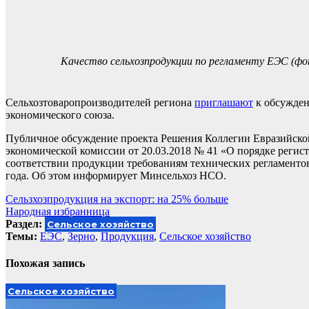
Качество сельхозпродукции по регламенту ЕЭС (фо
Сельхозтоваропроизводителей региона
приглашают
к обсужден
экономического союза.
Публичное обсуждение проекта Решения Коллегии Евразийско
экономической комиссии от 20.03.2018 № 41 «О порядке регис
соответствии продукции требованиям технических регламентов 
года. Об этом информирует Минсельхоз НСО.
Навигация
Сельзхозпродукция на экспорт: на 25% больше
Народная избранница
по
Раздел:
Сельское хозяйство
записям
Темы:
ЕЭС
,
Зерно
,
Продукция
,
Сельское хозяйство
Похожая запись
Сельское хозяйство