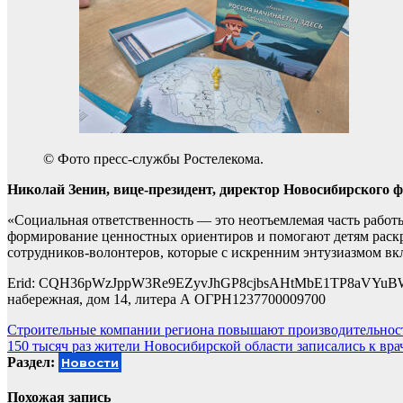
© Фото пресс-службы Ростелекома.
Николай Зенин, вице-президент, директор Новосибирского 
«Социальная ответственность — это неотъемлемая часть работ
формирование ценностных ориентиров и помогают детям раскр
сотрудников-волонтеров, которые с искренним энтузиазмом вк
Erid: CQH36pWzJppW3Re9EZyvJhGP8cjbsAHtMbE1TP8aVYuBWc р
набережная, дом 14, литера А ОГРН1237700009700
Навигация
Строительные компании региона повышают производительност
150 тысяч раз жители Новосибирской области записались к вра
по
Раздел:
Новости
записям
Похожая запись