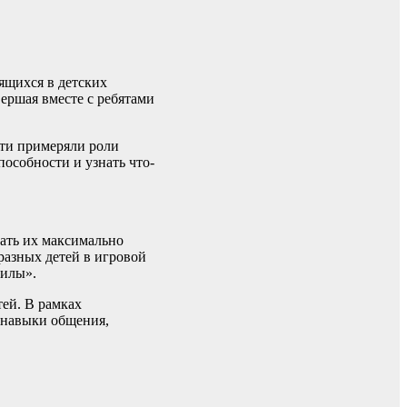
ящихся в детских
ершая вместе с ребятами
ети примеряли роли
пособности и узнать что-
лать их максимально
разных детей в игровой
силы».
тей. В рамках
 навыки общения,