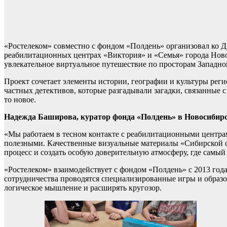
«Ростелеком» совместно с фондом «Полдень» организовал ко Д
реабилитационных центрах «Виктория» и «Семья» города Ново
увлекательное виртуальное путешествие по просторам Западн
Проект сочетает элементы истории, географии и культуры рег
частных детективов, которые разгадывали загадки, связанные 
то новое.
Надежда Баширова, куратор фонда «Полдень» в Новосибирс
«Мы работаем в тесном контакте с реабилитационными центрам
полезными. Качественные визуальные материалы «Сибирской о
процесс и создать особую доверительную атмосферу, где самый
«Ростелеком» взаимодействует с фондом «Полдень» с 2013 год
сотрудничества проводятся специализированные игры и образ
логическое мышление и расширять кругозор.