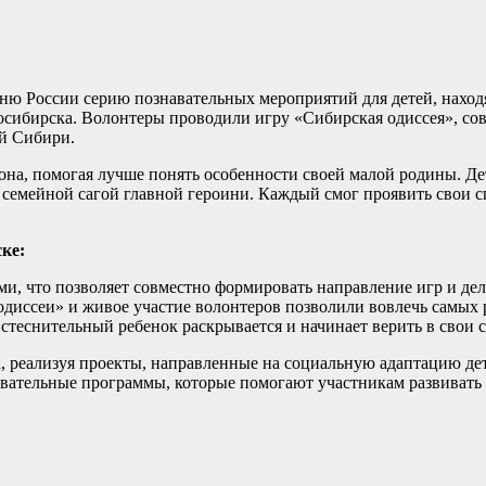
ню России серию познавательных мероприятий для детей, наход
сибирска. Волонтеры проводили игру «Сибирская одиссея», сов
ой Сибири.
иона, помогая лучше понять особенности своей малой родины. Д
с семейной сагой главной героини. Каждый смог проявить свои с
ке:
и, что позволяет совместно формировать направление игр и де
диссеи» и живое участие волонтеров позволили вовлечь самых 
 стеснительный ребенок раскрывается и начинает верить в свои 
а, реализуя проекты, направленные на социальную адаптацию де
овательные программы, которые помогают участникам развивать