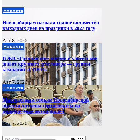
Новости
Новосибирцам назвали точное количество
выходных дней на праздники в 2027 году
Авг 8, 2026
Новости
В ЖК «Гренландия» впервые клиентские
дни от крупного девелопера — группы
компаний «СОЮЗ»
Авг 7, 2026
Новости
Многодетным семьям Новосибирской
области вручены сертификаты на
приобретение автомобилей
Авг 7, 2026
РЕКЛАМА