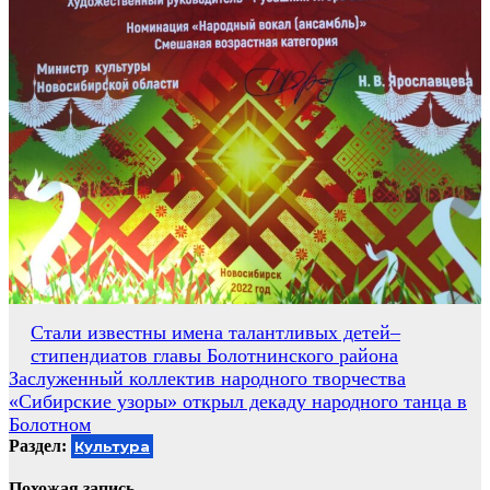
Навигация
Стали известны имена талантливых детей–
стипендиатов главы Болотнинского района
по
Заслуженный коллектив народного творчества
записям
«Сибирские узоры» открыл декаду народного танца в
Болотном
Раздел:
Культура
Похожая запись