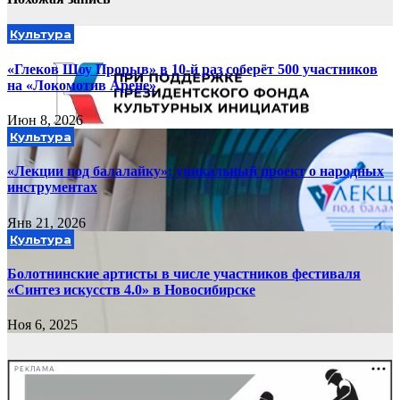
Культура
«Глеков Шоу Прорыв» в 10-й раз соберёт 500 участников
на «Локомотив Арене»
Июн 8, 2026
Культура
«Лекции под балалайку»: уникальный проект о народных
инструментах
Янв 21, 2026
Культура
Болотнинские артисты в числе участников фестиваля
«Синтез искусств 4.0» в Новосибирске
Ноя 6, 2025
РЕКЛАМА