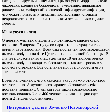
клещевой вирусный энцефалит, крымскую геморрагическую
лихорадку, клещевые боррелиозы, туляремию, анаплазмоз,
риккетсиозы, сибирский клещевой тиф и другие инфекции,
что может привести к тяжелым последствиям: стойким
неврологическим и психиатрическим осложнениям и даже к
смерти.
Меня укусил клещ
О первых жертвах клещей в Болотнинском районе стало
известно 15 апреля. От укусов паразитов пострадали трое
детей и двое взрослый. Всем был поставлен противоклещевой
иммуноглобулин на базе Центральной районной больницы. В
случае присасывания клеща детям до 18 лет включительно
иммуноглобулин вводится бесплатно, а так же взрослым у
кого есть страховка. Все остальные могут приобрести его в
аптечной сети.
Врачи напоминают, что к каждому укусу нужно относиться
ответственно. А лучше всего заранее обезопасить себя,
поставив прививку. С начала года такой возможностью
воспользовались более 400 человек, ревакцинацию сделали
почти 2 тысячи болотнинцев.
Навигация
Интересные факты к 85-летию Новосибирской